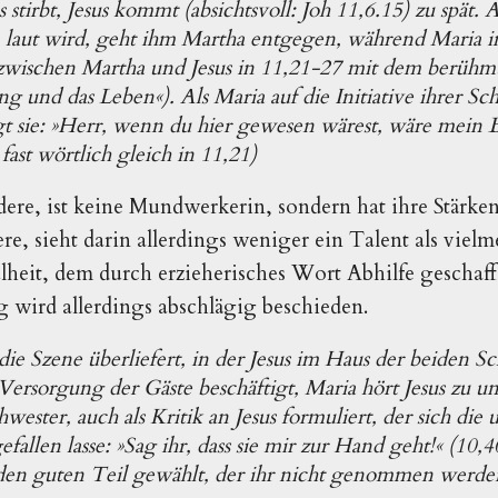
stirbt, Jesus kommt (absichtsvoll: Joh 11,6.15) zu spät. 
 laut wird, geht ihm Martha entgegen, während Maria im
 zwischen Martha und Jesus in 11,21-27 mit dem berühm
g und das Leben«). Als Maria auf die Initiative ihrer Sc
gt sie: »Herr, wenn du hier gewesen wärest, wäre mein 
fast wörtlich gleich in 11,21)
dere, ist keine Mundwerkerin, sondern hat ihre Stärke
re, sieht darin allerdings weniger ein Talent als viel
lheit, dem durch erzieherisches Wort Abhilfe geschaf
 wird allerdings abschlägig beschieden.
 die Szene überliefert, in der Jesus im Haus der beiden S
 Versorgung der Gäste beschäftigt, Maria hört Jesus zu u
wester, auch als Kritik an Jesus formuliert, der sich die
fallen lasse: »Sag ihr, dass sie mir zur Hand geht!« (10,40
den guten Teil gewählt, der ihr nicht genommen werden 