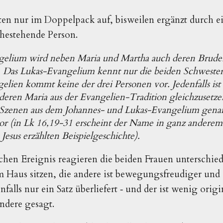
en nur im Doppelpack auf, bisweilen ergänzt durch ei
ahestehende Person.
elium wird neben Maria und Martha auch deren Bruder
). Das Lukas-Evangelium kennt nur die beiden Schwester
lien kommt keine der drei Personen vor. Jedenfalls ist 
deren Maria aus der Evangelien-Tradition gleichzusetze
 Szenen aus dem Johannes- und Lukas-Evangelium gena
vor (in Lk 16,19-31 erscheint der Name in ganz ande
esus erzählten Beispielgeschichte).
chen Ereignis reagieren die beiden Frauen unterschi
 im Haus sitzen, die andere ist bewegungsfreudiger und
nfalls nur ein Satz überliefert ‑ und der ist wenig origi
andere gesagt.