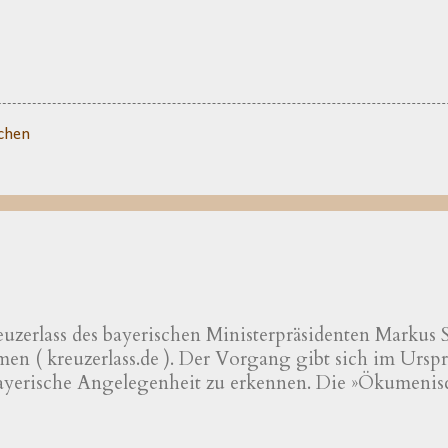
chen
uzerlass des bayerischen Ministerpräsidenten Markus Sö
n ( kreuzerlass.de ). Der Vorgang gibt sich im Urspru
bayerische Angelegenheit zu erkennen. Die »Ökumenis
scher und evangelischer Professoren und Hochschulle
erischen Kreuzerlass am 1.6.2018« wird nachfolgend pr