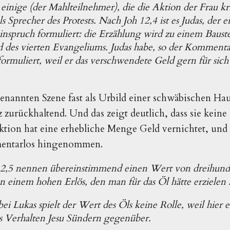
 einige (der Mahlteilnehmer), die die Aktion der Frau kri
s Sprecher des Protests. Nach Joh 12,4 ist es Judas, der 
nspruch formuliert: die Erzählung wird zu einem Baust
d des vierten Evangeliums. Judas habe, so der Kommenta
rmuliert, weil er das verschwendete Geld gern für sich
genannten Szene fast als Urbild einer schwäbischen Haus
z zurückhaltend. Und das zeigt deutlich, dass sie kein
ktion hat eine erhebliche Menge Geld vernichtet, und 
entarlos hingenommen.
12,5 nennen übereinstimmend einen Wert von dreihund
on einem hohen Erlös, den man für das Öl hätte erzielen
bei Lukas spielt der Wert des Öls keine Rolle, weil hier 
s Verhalten Jesu Sündern gegenüber.