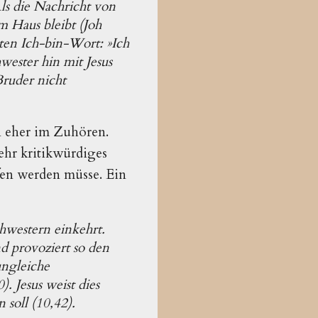
Als die Nachricht von
 Haus bleibt (Joh
ten Ich-bin-Wort: »Ich
hwester hin mit Jesus
Bruder nicht
n eher im Zuhören.
mehr kritikwürdiges
fen werden müsse. Ein
chwestern einkehrt.
nd provoziert so den
 ungleiche
). Jesus weist dies
soll (10,42).