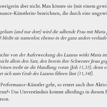
chweigerin aber nicht. Man könnte sie (mit einem gew
ormance-Künstlerin« bezeichnen, die durch eine ungew
elium (und nur dort) wird die salbende Frau mit Maria 
 bleibt sie namenlos; ebenso in der ganz anders verlauf
ichte von der Auferweckung des Lazarus wirkt Maria im
nicht allein den Satz, den bereits ihre Schwester Jesus g
einen treibt sie die Handlung voran (Joh 11,33), denn es 
rt sich zum Grab des Lazarus führen lässt (11,34f).
erformance-Künstler geht, so erntet auch ihre Aktio
denn?« Das Unverständnis kommt allerdings in diesem F
rson.