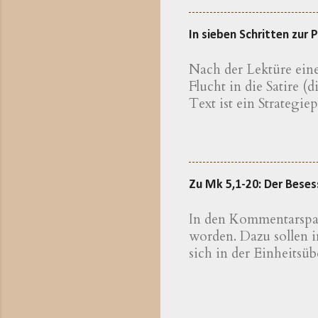
Erkläru
Theolog
In sieben Schritten zur
eine We
kennen,
Nach der Lektüre eine
Theolog
Flucht in die Satire 
bayeris
Text ist ein Strategie
sichtli
Anweisungen finden, 
Die Unt
sich von Rückschlägen
eines » Vatikan-Dossi
diagnostizieren, ist 
Zu Mk 5,1-20: Der Bese
ad acta legen müsste. 
eine wirkungsvoll zug
In den Kommentarspalt
der Akademie Stuttgar
worden. Dazu sollen 
sich in der Einheitsüb
hier Eine erweiterte 
gegliederten Eindruck:
Krankheit beschrieben