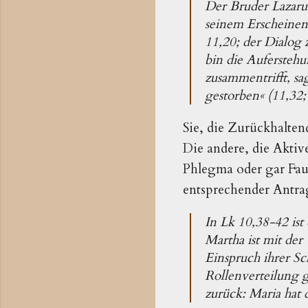
Der Bruder Lazarus 
seinem Erscheinen
11,20; der Dialog
bin die Auferstehun
zusammentrifft, sa
gestorben« (11,32; 
Sie, die Zurückhalten
Die andere, die Aktive
Phlegma oder gar Fau
entsprechender Antrag
In Lk 10,38-42 ist
Martha ist mit der
Einspruch ihrer Sch
Rollenverteilung ge
zurück: Maria hat 