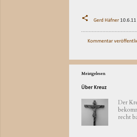
Gerd Häfner
10.6.11
Kommentar veröffentli
K
o
m
m
Meistgelesen
e
Über Kreuz
n
t
Der Kre
a
bekomme
r
recht 
katholi
e
zum bay