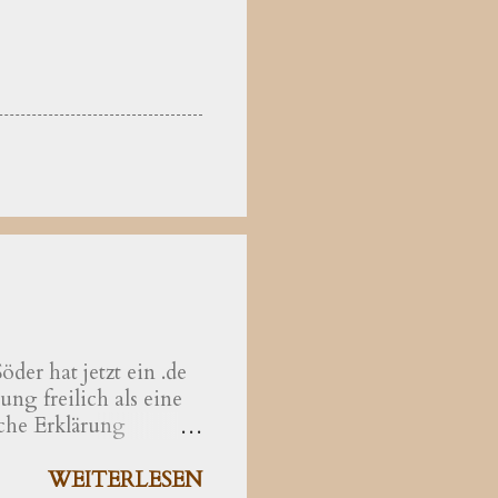
der hat jetzt ein .de
ng freilich als eine
che Erklärung
hrer der Theologie
äzisiert als eine
WEITERLESEN