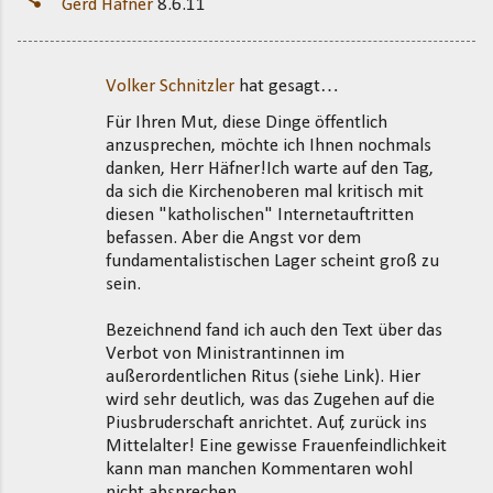
Gerd Häfner
8.6.11
Volker Schnitzler
hat gesagt…
K
Für Ihren Mut, diese Dinge öffentlich
o
anzusprechen, möchte ich Ihnen nochmals
m
danken, Herr Häfner!Ich warte auf den Tag,
m
da sich die Kirchenoberen mal kritisch mit
diesen "katholischen" Internetauftritten
e
befassen. Aber die Angst vor dem
n
fundamentalistischen Lager scheint groß zu
t
sein.
a
Bezeichnend fand ich auch den Text über das
r
Verbot von Ministrantinnen im
e
außerordentlichen Ritus (siehe Link). Hier
wird sehr deutlich, was das Zugehen auf die
Piusbruderschaft anrichtet. Auf, zurück ins
Mittelalter! Eine gewisse Frauenfeindlichkeit
kann man manchen Kommentaren wohl
nicht absprechen.