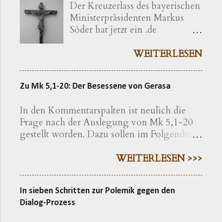
Der Kreuzerlass des bayerischen
Ministerpräsidenten Markus
Söder hat jetzt ein .de
bekommen ( kreuzerlass.de ).
Der Vorgang gibt sich im
WEITERLESEN
Ursprung freilich als eine recht
bayerische Angelegenheit zu
Zu Mk 5,1-20: Der Besessene von Gerasa
erkennen. Die »Ökumenische
Erklärung katholischer und
In den Kommentarspalten ist neulich die
evangelischer Professoren und
Frage nach der Auslegung von Mk 5,1-20
Hochschullehrer der Theologie
gestellt worden. Dazu sollen im Folgenden
zum bayerischen Kreuzerlass am
einige exegetische Hinweise gegeben
1.6.2018« wird nachfolgend
werden. Der Text findet sich in der
WEITERLESEN >>>
präzisiert als eine Erklärung von
Einheitsübersetzung hier , in der
»aus Bayern stammenden oder
Lutherübersetzung hier , nach der
in Bayern lehrenden
In sieben Schritten zur Polemik gegen den
Elberfelder Bibel hier Eine erweiterte
christlichen Theologen« – so
Dialog-Prozess
Geschichte Auf den ersten Blick macht die
werden die Erstunterzeichner
Geschichte einen klar gegliederten
vorgestellt. Dass Bayern noch