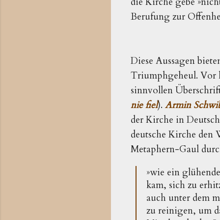
die Kirche gebe »nich
Berufung zur Offenhei
Diese Aussagen biete
Triumphgeheul. Vor la
sinnvollen Überschri
nie fiel
).
Armin Schwi
der Kirche in Deutsc
deutsche Kirche den W
Metaphern-Gaul durch
»wie ein glühende
kam, sich zu erhit
auch unter dem m
zu reinigen, um d