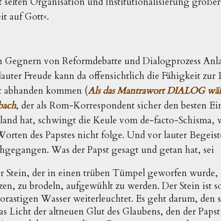
t selten Organisation und Institutionalisierung größer
t auf Gott«.
n Gegnern von Reformdebatte und Dialogprozess Anla
uter Freude kann da offensichtlich die Fähigkeit zur 
ft abhanden kommen (
Als das Mantrawort DIALOG wäh
bach
, der als Rom-Korrespondent sicher den besten Ein
hland hat, schwingt die Keule vom de-facto-Schisma,
orten des Papstes nicht folge. Und vor lauter Begeist
gegangen. Was der Papst gesagt und getan hat, sei
r Stein, der in einen trüben Tümpel geworfen wurde, 
zen, zu brodeln, aufgewühlt zu werden. Der Stein ist s
orastigen Wasser weiterleuchtet. Es geht darum, de
as Licht der altneuen Glut des Glaubens, den der Paps