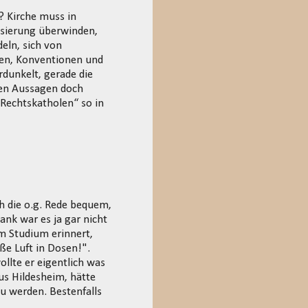
? Kirche muss in
isierung überwinden,
eln, sich von
hten, Konventionen und
dunkelt, gerade die
esen Aussagen doch
„Rechtskatholen“ so in
h die o.g. Rede bequem,
ank war es ja gar nicht
m Studium erinnert,
e Luft in Dosen!".
llte er eigentlich was
aus Hildesheim, hätte
u werden. Bestenfalls