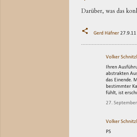
Darüber, was das konk
Gerd Häfner
27.9.11
Volker Schnitz
K
Ihren Ausführu
o
abstrakten Aus
m
das Einende. 
m
bestimmter Kat
fühlt, ist ers
e
n
27. Septembe
t
a
Volker Schnitz
r
PS
e