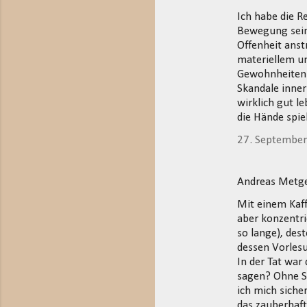
Ich habe die R
Bewegung sein,
Offenheit anst
materiellem un
Gewohnheiten 
Skandale inner
wirklich gut l
die Hände spiel
27. Septembe
Andreas Metg
Mit einem Kaff
aber konzentri
so lange), des
dessen Vorles
In der Tat war
sagen? Ohne So
ich mich siche
das zauberhaf