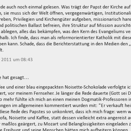
ede auch noch einmal gelesen. Was trägt der Papst der Kirche auf
 sie muss sich der Welt öffnen, vergegenwärtigen, Institutional
reben, Privilegien und Kirchengüter aufgeben, missionarisch hand
d politischen Ballast befreien, ihre Struktur auf Mission ausric
ablegen, alles das bekämpfen, was den Kern des Evangeliums ver
halb. Ich finde, dass man als reformorientierter Katholik mit di
eben kann. Schade, dass die Berichterstattung in den Medien den 
t.
r 2011 um 08:43
e hat gesagt…
ee und einer blau eingepackten Noisette-Schokolade verfolgte ic
ert, vor meinem Fernseher. Je länger die Rede dauerte (Gott sei D
to mehr fühlte ich mich an einen meinen Dogmatik-Professoren i
ungen im allgemeinen kommentiert wurden mit: "Er verkauft heiß
 diese Rede des Papstes so unkonkret, dass ich mich frage: wem wo
fa, Noisette und Kaffee, statt dessen vielleicht extra angereist 
r maßlos geärgert, zu Mozart und Belanglosigkeiten eingeladen z
te Freiburg und seine Menschen hätten mich aufheitern können.