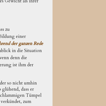
es Gewicht als ihrer
ss zu
Bildung einer
rend der ganzen Rede
blick in die Situation
 wenn denn die
erung ist ihm der
der so nicht umhin
o glühend, dass er
n schlammigen Tümpel
t verkündet, zum