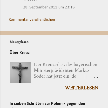
28. September 2011 um 23:18
Kommentar veröffentlichen
Meistgelesen
Über Kreuz
Der Kreuzerlass des bayerischen
Ministerpräsidenten Markus
Söder hat jetzt ein .de
bekommen ( kreuzerlass.de ).
Der Vorgang gibt sich im
WEITERLESEN
Ursprung freilich als eine recht
bayerische Angelegenheit zu
In sieben Schritten zur Polemik gegen den
erkennen. Die »Ökumenische