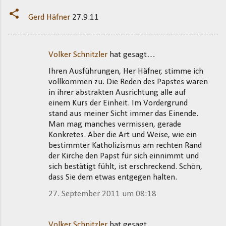
Gerd Häfner
27.9.11
Volker Schnitzler
hat gesagt…
K
Ihren Ausführungen, Her Häfner, stimme ich
o
vollkommen zu. Die Reden des Papstes waren
m
in ihrer abstrakten Ausrichtung alle auf
m
einem Kurs der Einheit. Im Vordergrund
stand aus meiner Sicht immer das Einende.
e
Man mag manches vermissen, gerade
n
Konkretes. Aber die Art und Weise, wie ein
t
bestimmter Katholizismus am rechten Rand
der Kirche den Papst für sich einnimmt und
a
sich bestätigt fühlt, ist erschreckend. Schön,
r
dass Sie dem etwas entgegen halten.
e
27. September 2011 um 08:18
Volker Schnitzler
hat gesagt…