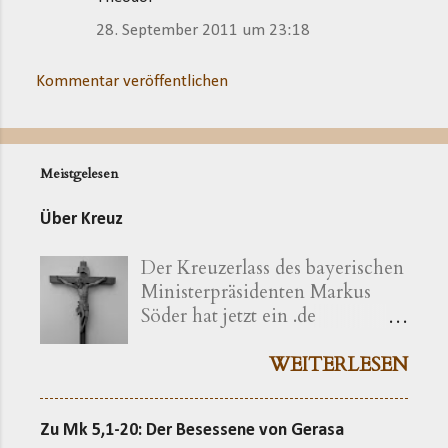
28. September 2011 um 23:18
Kommentar veröffentlichen
Meistgelesen
Über Kreuz
Der Kreuzerlass des bayerischen
Ministerpräsidenten Markus
Söder hat jetzt ein .de
bekommen ( kreuzerlass.de ).
Der Vorgang gibt sich im
WEITERLESEN
Ursprung freilich als eine recht
bayerische Angelegenheit zu
Zu Mk 5,1-20: Der Besessene von Gerasa
erkennen. Die »Ökumenische