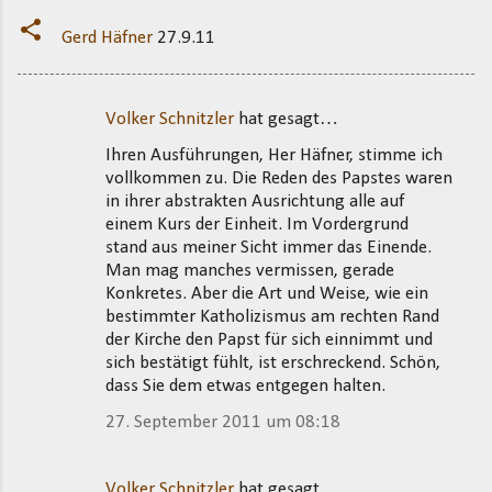
Gerd Häfner
27.9.11
Volker Schnitzler
hat gesagt…
K
Ihren Ausführungen, Her Häfner, stimme ich
o
vollkommen zu. Die Reden des Papstes waren
m
in ihrer abstrakten Ausrichtung alle auf
m
einem Kurs der Einheit. Im Vordergrund
stand aus meiner Sicht immer das Einende.
e
Man mag manches vermissen, gerade
n
Konkretes. Aber die Art und Weise, wie ein
t
bestimmter Katholizismus am rechten Rand
der Kirche den Papst für sich einnimmt und
a
sich bestätigt fühlt, ist erschreckend. Schön,
r
dass Sie dem etwas entgegen halten.
e
27. September 2011 um 08:18
Volker Schnitzler
hat gesagt…