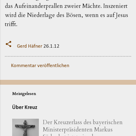
das Aufeinanderprallen zweier Mächte. Inszeniert
wird die Niederlage des Bösen, wenn es auf Jesus
trifft.
Gerd Häfner
26.1.12
Kommentar veröffentlichen
K
o
m
Meistgelesen
m
e
Über Kreuz
n
Der Kreuzerlass des bayerischen
t
Ministerpräsidenten Markus
a