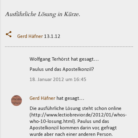
Ausführliche Lösung in Kürze.
Gerd Häfner
13.1.12
Wolfgang Terhörst hat gesagt…
K
Paulus und das Apostelkonzil?
o
m
18. Januar 2012 um 16:45
m
e
Gerd Häfner
hat gesagt…
n
Die ausführliche Lösung steht schon online
t
(http://www.lectiobrevior.de/2012/01/whos-
who-10-losung.html). Paulus und das
a
Apostelkonzil kommen darin vor, gefragt
r
wurde aber nach einer anderen Person.