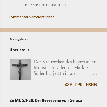
e
18. Januar 2012 um 16:51
Kommentar veröffentlichen
Meistgelesen
Über Kreuz
Der Kreuzerlass des bayerischen
Ministerpräsidenten Markus
Söder hat jetzt ein .de
bekommen ( kreuzerlass.de ).
Der Vorgang gibt sich im
WEITERLESEN
Ursprung freilich als eine recht
bayerische Angelegenheit zu
Zu Mk 5,1-20: Der Besessene von Gerasa
erkennen. Die »Ökumenische