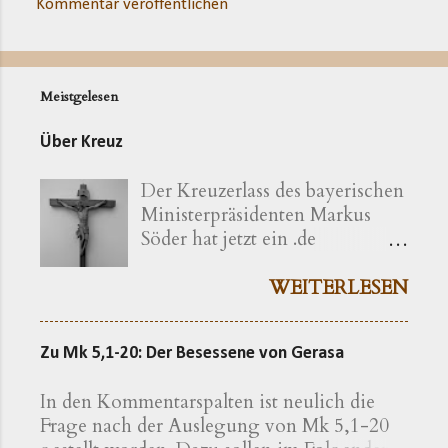
Kommentar veröffentlichen
K
o
m
Meistgelesen
m
e
Über Kreuz
n
Der Kreuzerlass des bayerischen
t
Ministerpräsidenten Markus
a
Söder hat jetzt ein .de
r
bekommen ( kreuzerlass.de ).
e
Der Vorgang gibt sich im
WEITERLESEN
Ursprung freilich als eine recht
bayerische Angelegenheit zu
Zu Mk 5,1-20: Der Besessene von Gerasa
erkennen. Die »Ökumenische
Erklärung katholischer und
In den Kommentarspalten ist neulich die
evangelischer Professoren und
Frage nach der Auslegung von Mk 5,1-20
Hochschullehrer der Theologie