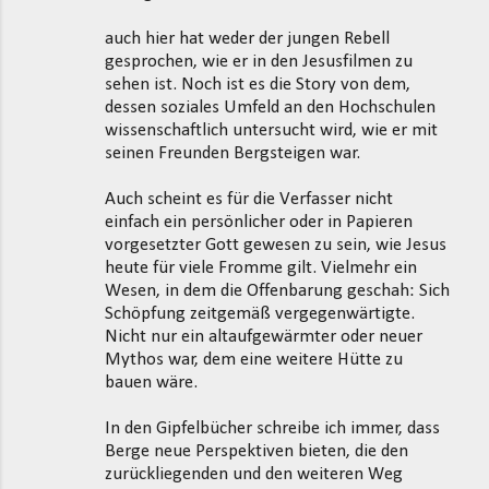
m
auch hier hat weder der jungen Rebell
m
gesprochen, wie er in den Jesusfilmen zu
sehen ist. Noch ist es die Story von dem,
e
dessen soziales Umfeld an den Hochschulen
n
wissenschaftlich untersucht wird, wie er mit
t
seinen Freunden Bergsteigen war.
a
Auch scheint es für die Verfasser nicht
r
einfach ein persönlicher oder in Papieren
e
vorgesetzter Gott gewesen zu sein, wie Jesus
heute für viele Fromme gilt. Vielmehr ein
Wesen, in dem die Offenbarung geschah: Sich
Schöpfung zeitgemäß vergegenwärtigte.
Nicht nur ein altaufgewärmter oder neuer
Mythos war, dem eine weitere Hütte zu
bauen wäre.
In den Gipfelbücher schreibe ich immer, dass
Berge neue Perspektiven bieten, die den
zurückliegenden und den weiteren Weg