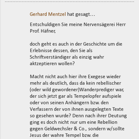
Gerhard Mentzel
hat gesagt…
K
Entschuldigen Sie meine Nervensägerei Herr
o
Prof. Häfner,
m
m
doch geht es auch in der Geschichte um die
Erlebnisse dessen, den Sie als
e
Schriftverständiger als einzig wahr
n
aktzeptieren wollen?
t
Macht nicht auch hier ihre Exegese wieder
a
mehr als deutlich, dass da kein rebellischer
r
(oder wild gewordener)Wanderprediger war,
e
der sich jetzt gar als Tempelopfer aufspiele
oder von seinen Anhängern bzw. den
Verfassern der von ihnen ausgelegten Texte
so gesehen wurde? Denn nach ihrer Deutung
ging es doch nicht nur um eine Rebellion
gegen Geldwechsler & Co., sondern w/sollte
Jesus der wahre Tempel bzw. die