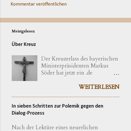
Kommentar veröffentlichen
Meistgelesen
Über Kreuz
Der Kreuzerlass des bayerischen
Ministerpräsidenten Markus
Söder hat jetzt ein .de
bekommen ( kreuzerlass.de ).
Der Vorgang gibt sich im
WEITERLESEN
Ursprung freilich als eine recht
bayerische Angelegenheit zu
In sieben Schritten zur Polemik gegen den
erkennen. Die »Ökumenische
Dialog-Prozess
Erklärung katholischer und
evangelischer Professoren und
Nach der Lektüre eines neuerlichen
Hochschullehrer der Theologie