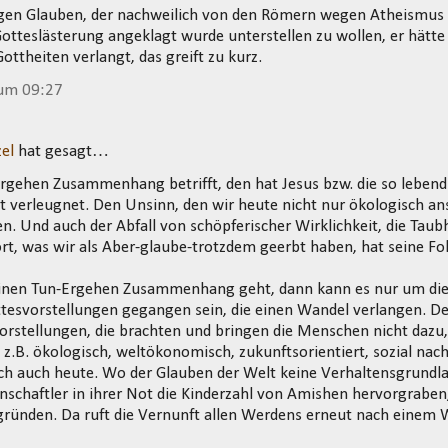
gen Glauben, der nachweilich von den Römern wegen Atheismus 
tteslästerung angeklagt wurde unterstellen zu wollen, er hätt
ottheiten verlangt, das greift zu kurz.
 um 09:27
el
hat gesagt…
rgehen Zusammenhang betrifft, den hat Jesus bzw. die so lebend
ht verleugnet. Den Unsinn, den wir heute nicht nur ökologisch a
n. Und auch der Abfall von schöpferischer Wirklichkeit, die Tau
t, was wir als Aber-glaube-trotzdem geerbt haben, hat seine Fo
nen Tun-Ergehen Zusammenhang geht, dann kann es nur um die
tesvorstellungen gegangen sein, die einen Wandel verlangen. De
orstellungen, die brachten und bringen die Menschen nicht dazu,
 z.B. ökologisch, weltökonomisch, zukunftsorientiert, sozial nachh
ich auch heute. Wo der Glauben der Welt keine Verhaltensgrund
nschaftler in ihrer Not die Kinderzahl von Amishen hervorgraben
gründen. Da ruft die Vernunft allen Werdens erneut nach einem 