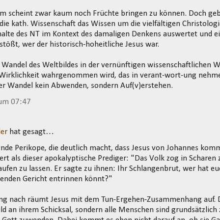
m scheint zwar kaum noch Früchte bringen zu können. Doch geb
s die kath. Wissenschaft das Wissen um die vielfältigen Christolog
alte des NT im Kontext des damaligen Denkens auswertet und e
tößt, wer der historisch-hoheitliche Jesus war.
Wandel des Weltbildes in der vernünftigen wissenschaftlichen W
 Wirklichkeit wahrgenommen wird, das in verant-wort-ung nehme
der Wandel kein Abwenden, sondern Auf(v)erstehen.
 um 07:47
ler
hat gesagt…
nde Perikope, die deutlich macht, dass Jesus von Johannes kom
iert als dieser apokalyptische Prediger: "Das Volk zog in Schare
aufen zu lassen. Er sagte zu ihnen: Ihr Schlangenbrut, wer hat eu
nden Gericht entrinnen könnt?"
g nach räumt Jesus mit dem Tun-Ergehen-Zusammenhang auf. Di
uld an ihrem Schicksal, sondern alle Menschen sind grundsätzlic