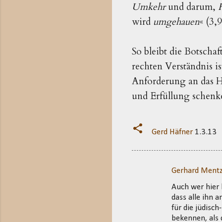
Umkehr
und darum,
wird
umgehauen
« (3,9
So bleibt d
ie Botschaf
rechten Verständnis i
Anforderung an das Ha
und Erfüllung schenk
Gerd Häfner
1.3.13
Gerhard Mentz
K
Auch wer hier 
o
dass alle ihn 
m
für die jüdisc
m
bekennen, als d