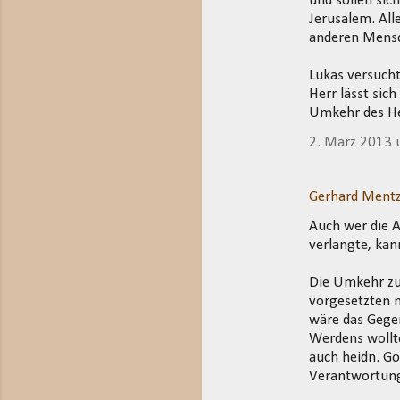
und sollen sic
Jerusalem. All
anderen Mensc
Lukas versucht
Herr lässt sic
Umkehr des Her
2. März 2013
Gerhard Mentz
Auch wer die 
verlangte, kann
Die Umkehr zur
vorgesetzten m
wäre das Gegen
Werdens wollt
auch heidn. G
Verantwortun