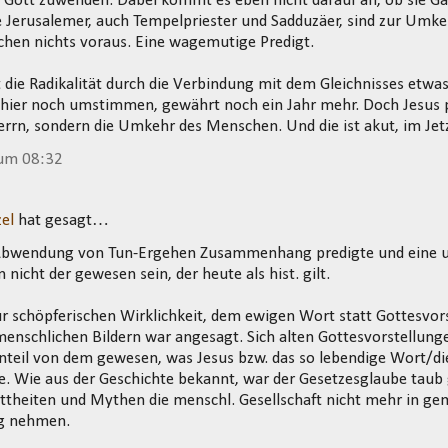
h Gott zuwenden. Dabei kommt es eben nicht darauf an, ob sie Gal
e Jerusalemer, auch Tempelpriester und Sadduzäer, sind zur Umke
hen nichts voraus. Eine wagemutige Predigt.
 die Radikalität durch die Verbindung mit dem Gleichnisses etw
h hier noch umstimmen, gewährt noch ein Jahr mehr. Doch Jesus p
rn, sondern die Umkehr des Menschen. Und die ist akut, im Jet
 um 08:32
el
hat gesagt…
Abwendung von Tun-Ergehen Zusammenhang predigte und eine 
 nicht der gewesen sein, der heute als hist. gilt.
 schöpferischen Wirklichkeit, dem ewigen Wort statt Gottesvor
enschlichen Bildern war angesagt. Sich alten Gottesvorstellun
teil von dem gewesen, was Jesus bzw. das so lebendige Wort/die
e. Wie aus der Geschichte bekannt, war der Gesetzesglaube tau
ottheiten und Mythen die menschl. Gesellschaft nicht mehr in g
g nehmen.