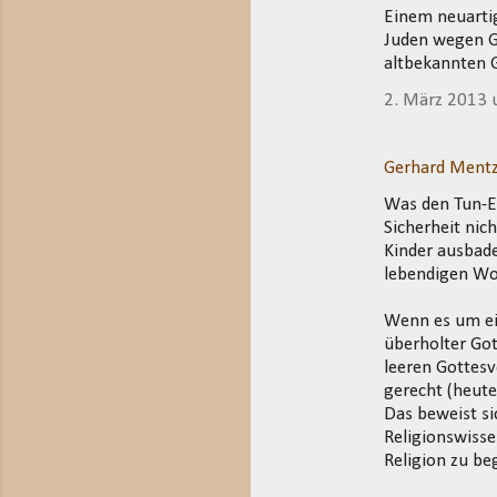
Einem neuarti
Juden wegen Go
altbekannten G
2. März 2013
Gerhard Mentz
Was den Tun-E
Sicherheit nic
Kinder ausbade
lebendigen Wor
Wenn es um ei
überholter Got
leeren Gottesv
gerecht (heute
Das beweist s
Religionswisse
Religion zu be