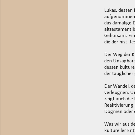
e
Lukas, dessen
n
aufgenommen w
t
das damalige D
alttestamentli
a
Gehörsam: Ein
r
die der hist. Je
e
Der Weg der K
den Unsagbare
dessen kulture
der tauglicher
Der Wandel, de
verleugnen. Un
zeigt auch die 
Reaktivierung 
Dogmen oder e
Was wir aus de
kultureller En