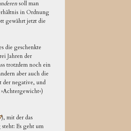
anderen
soll man
erhältnis in Ordnung
t gewährt jetzt die
es die geschenkte
rei Jahren der
ss trotzdem noch ein
 andern aber auch die
t der negative, und
e
»
Achtergewicht
«)
7
), mit der das
 steht: Es geht um