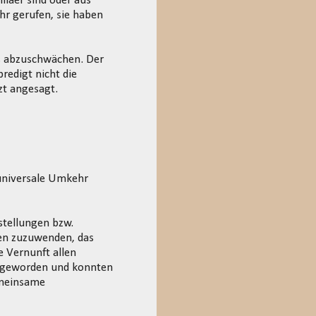
iläer sind oder aus
hr gerufen, sie haben
as abzuschwächen. Der
redigt nicht die
zt angesagt.
universale Umkehr
stellungen bzw.
gen zuzuwenden, das
 Vernunft allen
b geworden und konnten
emeinsame