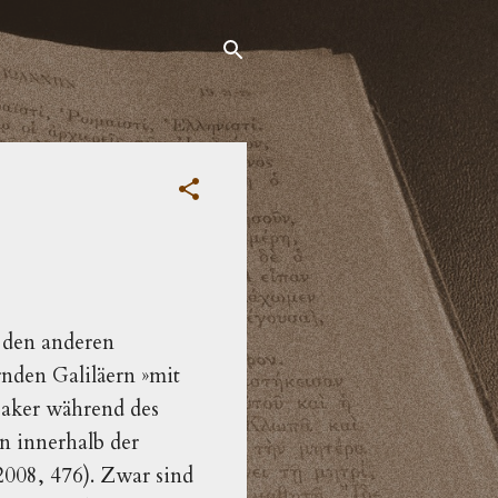
n den anderen
ernden Galiläern
»
mit
saker während des
n innerhalb der
008, 476). Zwar sind