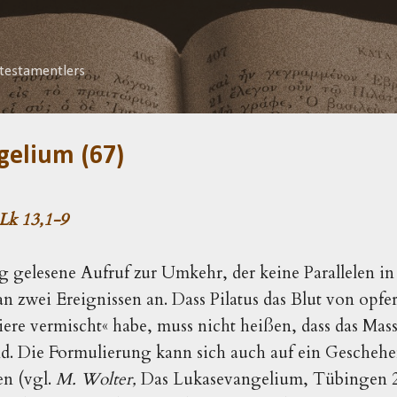
Direkt zum Hauptbereich
testamentlers
gelium (67)
Lk 13,1-9
g gelesene Aufruf zur Umkehr,
der keine Parallelen i
an zwei Ereignissen an. Dass Pilatus das Blut von opf
iere vermischt
«
habe, muss nicht heißen, dass das Mas
nd. Die Formulierung kann sich auch auf ein Geschehe
n (vgl.
M. Wolter,
Das Lukasevangelium, Tübingen 2