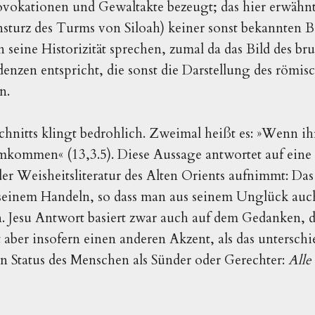
rovokationen und Gewaltakte bezeugt; das hier erwähnte
nsturz des Turms von Siloah) keiner sonst bekannten 
 seine Historizität sprechen, zumal da das Bild des b
denzen entspricht, die sonst die Darstellung des römis
en.
chnitts klingt bedrohlich. Zweimal heißt es:
»
Wenn ihr
 umkommen
«
(13,3.5). Diese Aussage antwortet auf eine 
der Weisheitsliteratur des Alten Orients aufnimmt: Das
seinem Handeln, so dass man aus seinem Unglück auch
. Jesu Antwort basiert zwar auch auf dem Gedanken, d
zt aber insofern einen anderen Akzent, als das untersch
en Status des Menschen als Sünder oder Gerechter:
Alle