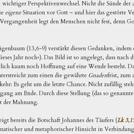
 wichtiger Perspektivenwechsel. Nicht die Sünde der
ie
eigene
Situation vor Gott – und hier das gestörte V
Vergangenheit legt den Menschen nicht fest, denn Got
igenbaum (13,6-9) verstärkt diesen Gedanken, indem 
dieses Jahr noch
«
). Das Bild ist so angelegt, dass nach d
ntlich kaum noch Hoffnung auf eine Wende besteht. Da
nterstreicht zum einen die gewährte
Gnaden
frist, zum
ehr: Es geht um die letzte Chance. Nicht zufällig steh
usgang am Ende. Durch diese Stellung (das so genannt
t der Mahnung.
igt bereits die Botschaft Johannes des Täufers (
Lk 3,1
matischer und metaphorischer Hinsicht in Verbindung