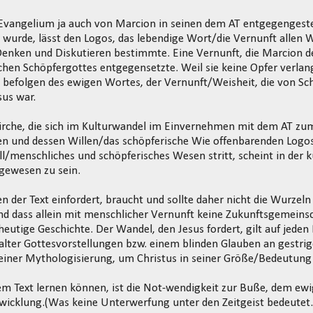
 Evangelium ja auch von Marcion in seinen dem AT entgegengest
urde, lässt den Logos, das lebendige Wort/die Vernunft allen W
enken und Diskutieren bestimmte. Eine Vernunft, die Marcion de
chen Schöpfergottes entgegensetzte. Weil sie keine Opfer verlan
 befolgen des ewigen Wortes, der Vernunft/Weisheit, die von S
sus war.
irche, die sich im Kulturwandel im Einvernehmen mit dem AT zu
n und dessen Willen/das schöpferische Wie offenbarenden Logo
ll/menschliches und schöpferisches Wesen stritt, scheint in der 
 gewesen zu sein.
n der Text einfordert, braucht und sollte daher nicht die Wurzeln
d dass allein mit menschlicher Vernunft keine Zukunftsgemeinsc
heutige Geschichte. Der Wandel, den Jesus fordert, gilt auf jeden F
alter Gottesvorstellungen bzw. einem blinden Glauben an gestri
iner Mythologisierung, um Christus in seiner Größe/Bedeutung
m Text lernen können, ist die Not-wendigkeit zur Buße, dem ew
twicklung.(Was keine Unterwerfung unter den Zeitgeist bedeutet.