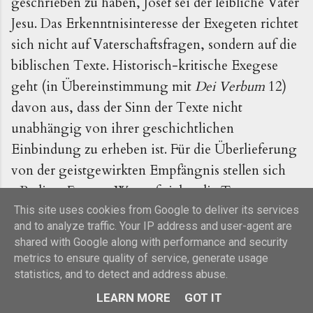
geschrieben zu haben, Josef sei der leibliche Vater
Jesu. Das Erkenntnisinteresse der Exegeten richtet
sich nicht auf Vaterschaftsfragen, sondern auf die
biblischen Texte. Historisch-kritische Exegese
geht (in Übereinstimmung mit
Dei Verbum
12)
davon aus, dass der Sinn der Texte nicht
unabhängig von ihrer geschichtlichen
Einbindung zu erheben ist. Für die Überlieferung
von der geistgewirkten Empfängnis stellen sich
z.B. diese Fragen: Worauf zielen die Texte, wenn
man die aufgenommenen Sprachmuster aus der
This site uses cookies from Google to deliver its services
and to analyze traffic. Your IP address and user-agent are
alttestamentlichen Tradition erkennt? Wie
shared with Google along with performance and security
konnten diese Texte rezipiert werden, wenn man
metrics to ensure quality of service, generate usage
das religionsgeschichtliche Vergleichsmaterial zu
statistics, and to detect and address abuse.
göttlicher Zeugung berücksichtigt? Was lässt sich
LEARN MORE
GOT IT