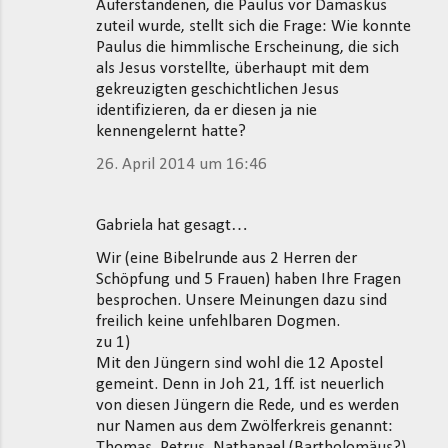
Auferstandenen, die Paulus vor Damaskus
zuteil wurde, stellt sich die Frage: Wie konnte
Paulus die himmlische Erscheinung, die sich
als Jesus vorstellte, überhaupt mit dem
gekreuzigten geschichtlichen Jesus
identifizieren, da er diesen ja nie
kennengelernt hatte?
26. April 2014 um 16:46
Gabriela hat gesagt…
Wir (eine Bibelrunde aus 2 Herren der
Schöpfung und 5 Frauen) haben Ihre Fragen
besprochen. Unsere Meinungen dazu sind
freilich keine unfehlbaren Dogmen.
zu 1)
Mit den Jüngern sind wohl die 12 Apostel
gemeint. Denn in Joh 21, 1ff. ist neuerlich
von diesen Jüngern die Rede, und es werden
nur Namen aus dem Zwölferkreis genannt:
Thomas, Petrus, Nathanael (Bartholomäus?)