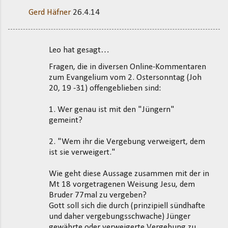
Gerd Häfner
26.4.14
Leo hat gesagt…
K
Fragen, die in diversen Online-Kommentaren
o
zum Evangelium vom 2. Ostersonntag (Joh
m
20, 19 -31) offengeblieben sind:
m
1. Wer genau ist mit den "Jüngern"
e
gemeint?
n
t
2. "Wem ihr die Vergebung verweigert, dem
ist sie verweigert."
a
r
Wie geht diese Aussage zusammen mit der in
e
Mt 18 vorgetragenen Weisung Jesu, dem
Bruder 77mal zu vergeben?
Gott soll sich die durch (prinzipiell sündhafte
und daher vergebungsschwache) Jünger
gewährte oder verweigerte Vergebung zu