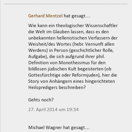
Gerhard Mentzel
hat gesagt…
K
Wie kann ein theologischer Wissenschaftler
o
die Welt im Glauben lassen, dass es den
m
unbekannten hellenistischen Verfassern der
m
Weisheit/des Wortes (hebr. Vernunft allen
Werdens) in Person (geschichtlicher Rolle,
e
Aufgabe), die sich aufgrund ihrer phil.
n
Definition von Monotheismus für den
t
bildlosen jüdischen Kult begeisterten (ob
Gottesfürchtige oder Reformjuden), hier die
a
Story von Anhängern eines hingerichteten
r
Heilspredigers beschreiben?
e
Gehts noch?
27. April 2014 um 19:54
Michael Wagner hat gesagt…