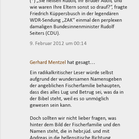
(*) „Sie heißen Rudolf, ihr Bruder Adolf, und
wie waren Ihre Eltern sonst so drauf?“, fragte
Friedrich Küppersbusch in der legendären
WDR-Sendung „ZAK“ einmal den perplexen
damaligen Bundesinnenminister Rudolf
Seiters (CDU).
9. Februar 2012 um 00:14
Gerhard Mentzel
hat gesagt…
Ein radikalkritischer Leser würde selbst
aufgrund der wundersamen Namensgeben
der angeblichen Fischerfamilie behaupten,
dass dies alles Lug und Betrug sei, was da in
der Bibel steht, weil es so unmöglich
gewesen sein kann.
Doch sollten wir nicht lieber fragen, was
hinter dem Bild der Fischerfamilie und den
Namen steht, die in hebr.jüd. und mit
Andreas in die hellensitische Richtung