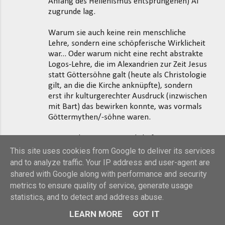
Anfang des Hellenismus entsprungenen) AT
zugrunde lag.
Warum sie auch keine rein menschliche
Lehre, sondern eine schöpferische Wirklicheit
war... Oder warum nicht eine recht abstrakte
Logos-Lehre, die im Alexandrien zur Zeit Jesus
statt Göttersöhne galt (heute als Christologie
gilt, an die die Kirche anknüpfte), sondern
erst ihr kulturgerechter Ausdruck (inzwischen
mit Bart) das bewirken konnte, was vormals
Göttermythen/-söhne waren.
Warum die erwartete wahrhaft
messiansische Wirkung erst vom
This site uses cookies from Google to deliver its services
menschlichen Ausdruck dessen ausging, was
and to analyze traffic. Your IP address and user-agent are
sonst oft abstrakte Lehre blieb. Das alles
shared with Google along with performance and security
lässt sich vernünftig erklären und im
metrics to ensure quality of service, generate usage
Geschichtsprozess bzw. dem geistigen
statistics, and to detect and address abuse.
Kontext nachvollziehen.
LEARN MORE
GOT IT
Selbst wie die Vernunft Dämonen aus bzw.