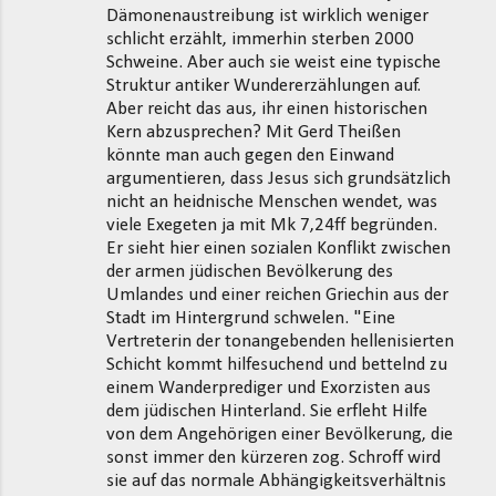
Dämonenaustreibung ist wirklich weniger
n
schlicht erzählt, immerhin sterben 2000
t
Schweine. Aber auch sie weist eine typische
Struktur antiker Wundererzählungen auf.
a
Aber reicht das aus, ihr einen historischen
r
Kern abzusprechen? Mit Gerd Theißen
e
könnte man auch gegen den Einwand
argumentieren, dass Jesus sich grundsätzlich
nicht an heidnische Menschen wendet, was
viele Exegeten ja mit Mk 7,24ff begründen.
Er sieht hier einen sozialen Konflikt zwischen
der armen jüdischen Bevölkerung des
Umlandes und einer reichen Griechin aus der
Stadt im Hintergrund schwelen. "Eine
Vertreterin der tonangebenden hellenisierten
Schicht kommt hilfesuchend und bettelnd zu
einem Wanderprediger und Exorzisten aus
dem jüdischen Hinterland. Sie erfleht Hilfe
von dem Angehörigen einer Bevölkerung, die
sonst immer den kürzeren zog. Schroff wird
sie auf das normale Abhängigkeitsverhältnis