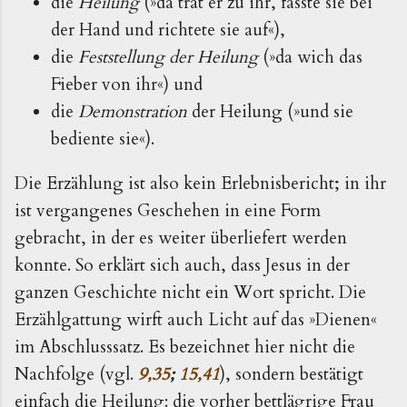
die
Heilung
(»da trat er zu ihr, fasste sie bei
der Hand und richtete sie auf«),
die
Feststellung der Heilung
(»da wich das
Fieber von ihr«) und
die
Demonstration
der Heilung (»und sie
bediente sie«).
Die Erzählung ist also kein Erlebnisbericht; in ihr
ist vergangenes Geschehen in eine Form
gebracht, in der es weiter überliefert werden
konnte. So erklärt sich auch, dass Jesus in der
ganzen Geschichte nicht ein Wort spricht. Die
Erzählgattung wirft auch Licht auf das »Dienen«
im Abschlusssatz. Es bezeichnet hier nicht die
Nachfolge (vgl.
9,35
;
15,41
), sondern bestätigt
einfach die Heilung: die vorher bettlägrige Frau