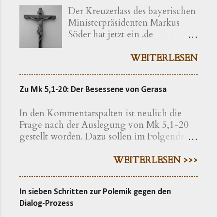
Der Kreuzerlass des bayerischen
Ministerpräsidenten Markus
Söder hat jetzt ein .de
bekommen ( kreuzerlass.de ).
Der Vorgang gibt sich im
WEITERLESEN
Ursprung freilich als eine recht
bayerische Angelegenheit zu
Zu Mk 5,1-20: Der Besessene von Gerasa
erkennen. Die »Ökumenische
Erklärung katholischer und
In den Kommentarspalten ist neulich die
evangelischer Professoren und
Frage nach der Auslegung von Mk 5,1-20
Hochschullehrer der Theologie
gestellt worden. Dazu sollen im Folgenden
zum bayerischen Kreuzerlass am
einige exegetische Hinweise gegeben
1.6.2018« wird nachfolgend
werden. Der Text findet sich in der
WEITERLESEN >>>
präzisiert als eine Erklärung von
Einheitsübersetzung hier , in der
»aus Bayern stammenden oder
Lutherübersetzung hier , nach der
in Bayern lehrenden
In sieben Schritten zur Polemik gegen den
Elberfelder Bibel hier Eine erweiterte
christlichen Theologen« – so
Dialog-Prozess
Geschichte Auf den ersten Blick macht die
werden die Erstunterzeichner