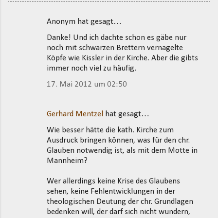
Anonym hat gesagt…
K
Danke! Und ich dachte schon es gäbe nur
o
noch mit schwarzen Brettern vernagelte
m
Köpfe wie Kissler in der Kirche. Aber die gibts
m
immer noch viel zu häufig.
e
17. Mai 2012 um 02:50
n
t
Gerhard Mentzel
hat gesagt…
a
Wie besser hätte die kath. Kirche zum
r
Ausdruck bringen können, was für den chr.
e
Glauben notwendig ist, als mit dem Motte in
Mannheim?
Wer allerdings keine Krise des Glaubens
sehen, keine Fehlentwicklungen in der
theologischen Deutung der chr. Grundlagen
bedenken will, der darf sich nicht wundern,