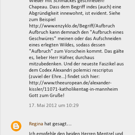
Wieder mit Schmackes geschrieben!
Chapeau. Dass dem Begriff indes (auch) eine
Abgründigkeit innewohnt, ist evident. Siehe
zum Beispiel
http://www.enzyklo.de/Begriff/Aufbruch
Aufbruch kann demnach den "Aufbruch eines
Geschwüres" meinen oder das Aufschneiden
eines erlegten Wildes, sodass dessen
"Aufbruch" zum Vorschein kommt. Das gälte
es, lieber Herr Häfner, durchaus
mitzubedenken. Und der neueste Faszikel aus
dem Codex Alexandri polemici rescriptus
(zuviel der Ehre...) findet sich hier:
http://www.theeuropean.de/alexander-
kissler/11071-katholikentag-in-mannheim
Gott zum Gruße!
17. Mai 2012 um 10:29
Regina
hat gesagt…
Ich empfehle den beiden Herren Mentzel und