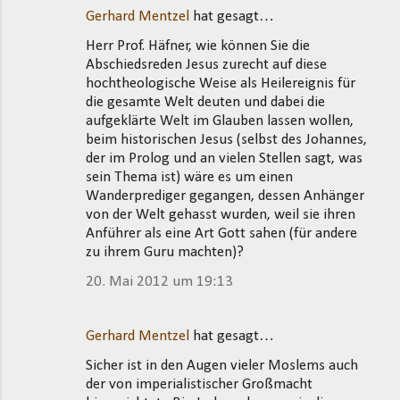
Gerhard Mentzel
hat gesagt…
K
Herr Prof. Häfner, wie können Sie die
o
Abschiedsreden Jesus zurecht auf diese
m
hochtheologische Weise als Heilereignis für
m
die gesamte Welt deuten und dabei die
aufgeklärte Welt im Glauben lassen wollen,
e
beim historischen Jesus (selbst des Johannes,
n
der im Prolog und an vielen Stellen sagt, was
t
sein Thema ist) wäre es um einen
Wanderprediger gegangen, dessen Anhänger
a
von der Welt gehasst wurden, weil sie ihren
r
Anführer als eine Art Gott sahen (für andere
e
zu ihrem Guru machten)?
20. Mai 2012 um 19:13
Gerhard Mentzel
hat gesagt…
Sicher ist in den Augen vieler Moslems auch
der von imperialistischer Großmacht