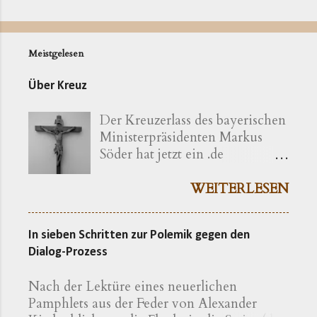
Meistgelesen
Über Kreuz
Der Kreuzerlass des bayerischen
Ministerpräsidenten Markus
Söder hat jetzt ein .de
bekommen ( kreuzerlass.de ).
Der Vorgang gibt sich im
WEITERLESEN
Ursprung freilich als eine recht
bayerische Angelegenheit zu
In sieben Schritten zur Polemik gegen den
erkennen. Die »Ökumenische
Dialog-Prozess
Erklärung katholischer und
evangelischer Professoren und
Nach der Lektüre eines neuerlichen
Hochschullehrer der Theologie
Pamphlets aus der Feder von Alexander
zum bayerischen Kreuzerlass am