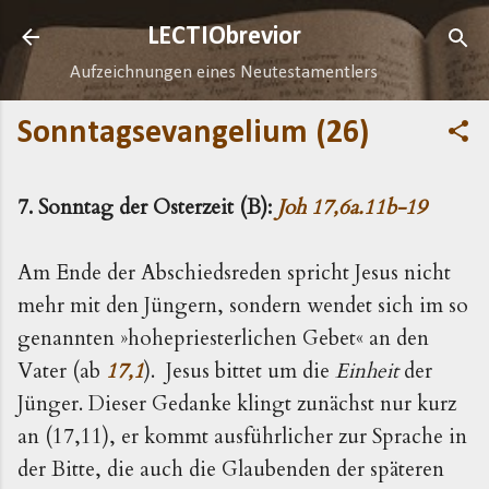
Direkt zum Hauptbereich
LECTIObrevior
Aufzeichnungen eines Neutestamentlers
Sonntagsevangelium (26)
7. Sonntag der Osterzeit (B):
Joh 17,6a.11b-19
Am Ende der Abschiedsreden spricht Jesus nicht
mehr mit den Jüngern, sondern wendet sich im so
genannten »hohepriesterlichen Gebet« an den
Vater (ab
17,1
). Jesus bittet um die
Einheit
der
Jünger. Dieser Ge­danke klingt zunächst nur kurz
an (17,11), er kommt aus­führlicher zur Sprache in
der Bitte, die auch die Glaubenden der späteren