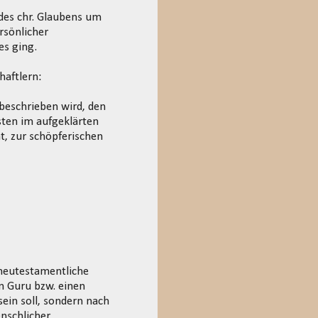
des chr. Glaubens um
rsönlicher
es ging.
haftlern:
beschrieben wird, den
sten im aufgeklärten
t, zur schöpferischen
neutestamentliche
n Guru bzw. einen
ein soll, sondern nach
nschlicher,