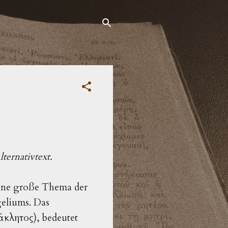
ternativtext.
 eine große Thema der
e­liums. Das
άκλητος), bedeutet