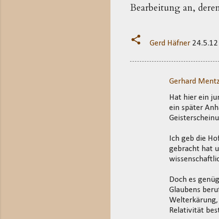
Bearbeitung an, deren 
Gerd Häfner
24.5.12
Gerhard Mentz
K
Hat hier ein ju
o
ein später An
m
Geisterscheinu
m
Ich geb die Ho
e
gebracht hat u
n
wissenschaftl
t
Doch es genügt
a
Glaubens beruf
r
Welterkärung, 
e
Relativität b