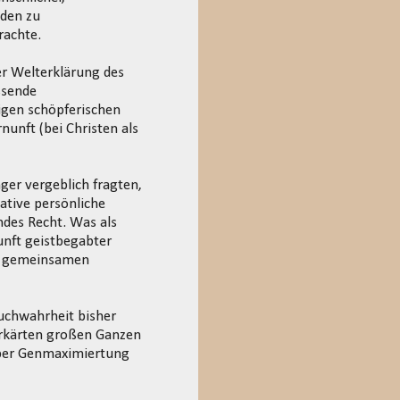
 den zu
rachte.
r Welterklärung des
ssende
igen schöpferischen
nunft (bei Christen als
ger vergeblich fragten,
ative persönliche
des Recht. Was als
unft geistbegabter
ur gemeinsamen
uchwahrheit bisher
 erkärten großen Ganzen
über Genmaximiertung