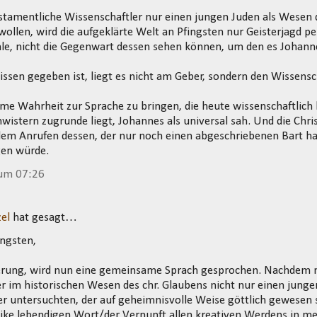
stamentliche Wissenschaftler nur einen jungen Juden als Wesen 
wollen, wird die aufgeklärte Welt an Pfingsten nur Geisterjagd pe
le, nicht die Gegenwart dessen sehen können, um den es Johann
ssen gegeben ist, liegt es nicht am Geber, sondern den Wissensc
e Wahrheit zur Sprache zu bringen, die heute wissenschaftlich 
istern zugrunde liegt, Johannes als universal sah. Und die Chri
em Anrufen dessen, der nur noch einen abgeschriebenen Bart ha
gen würde.
 um 07:26
el
hat gesagt…
ngsten,
terung, wird nun eine gemeinsame Sprach gesprochen. Nachdem 
r im historischen Wesen des chr. Glaubens nicht nur einen junge
 untersuchten, der auf geheimnisvolle Weise göttlich gewesen s
ike lebendigen Wort/der Vernunft allen kreativen Werdens in me