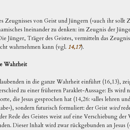
 Zeugnisses von Geist und Jün­gern (»auch ihr sollt
ynamisches Ineinander zu denken: im Zeugnis der Jün­ge
Die Jünger, Träger des Geistes, vermitteln das Zeugnis
nicht wahrnehmen kann (vgl.
14,17
).
ze Wahrheit
aubenden in die ganze Wahrheit ein­führt (16,13), zeig
rschied zu einer früheren Paraklet-Aussage: Es wird 
e, die Jesus gesprochen hat (14,26: »alles lehren und 
abe«), sondern futurisch formuliert: der Geist
wird
red
 der Rede des Geistes weist auf eine Verschiebung der 
den. Dieser Inhalt wird zwar rückgebunden an Jesus (