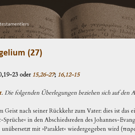
Direkt zum Hauptbereich
testamentlers
gelium (27)
20,19-23 oder
15,26-27
;
16,12-15
r
. Die folgenden Überlegungen beziehen sich auf den Al
 Geist nach seiner Rückkehr zum Va­ter: dies ist das
t-Sprüche« in den Abschiedsreden des Johannes-Evang
s unübersetzt mit »Paraklet« wiedergegeben wird (παρ