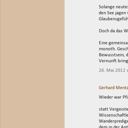
Solange neute
den See jagen 
Glaubensgefüh
Doch da das Wi
Eine gemeinsam
monoth. Geschw
Bewusstsein, d
Vernunft brin
26. Mai 2012
Gerhard Mentz
Wieder war Pfi
statt Vergeis
Wissenschaftle
Wanderprediger
dem in der Ant