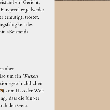
eistand vor Gericht,
n Fürsprecher jedweder
r ermutigt, tröstet,
ngsfähigkeit des
it »Beistand«
en aber
also um ein
Wirken
ditionsgeschichtlichen
25
) vom Hass der Welt
ung, dass die Jünger
urch den Geist