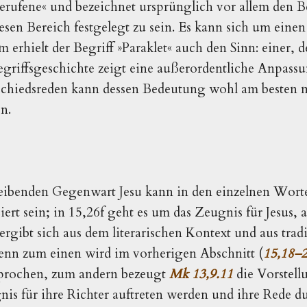
erufene« und bezeichnet ursprünglich vor allem den B
iesen Bereich festgelegt zu sein. Es kann sich um eine
erhielt der Begriff »Paraklet« auch den Sinn: einer, de
egriffsgeschichte zeigt eine außerordentliche Anpassu
schiedsreden kann dessen Bedeutung wohl am besten m
en.
eibenden Gegenwart Jesu kann in den einzel­nen Wort
iert sein; in 15,26f geht es um das Zeugnis für Jesus, 
 ergibt sich aus dem literarischen Kontext und aus tra
n zum einen wird im vorherigen Abschnitt (
15,18–
sprochen, zum andern bezeugt
Mk 13,9.11
die Vorstell
s für ihre Richter auftreten werden und ihre Rede d