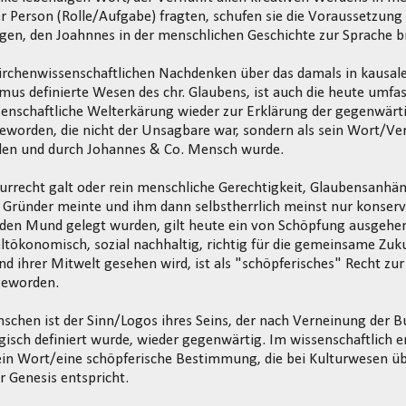
r Person (Rolle/Aufgabe) fragten, schufen sie die Voraussetzung
en, den Joahnnes in der menschlichen Geschichte zur Sprache b
rchenwissenschaftlichen Nachdenken über das damals in kausale
us definierte Wesen des chr. Glaubens, ist auch die heute umfa
senschaftliche Welterkärung wieder zur Erklärung der gegenwärt
geworden, die nicht der Unsagbare war, sondern als sein Wort/Ver
den und durch Johannes & Co. Mensch wurde.
rrecht galt oder rein menschliche Gerechtigkeit, Glaubensanhän
 Gründer meinte und ihm dann selbstherrlich meinst nur konserv
den Mund gelegt wurden, gilt heute ein von Schöpfung ausgehen
ltökonomisch, sozial nachhaltig, richtig für die gemeinsame Zuk
d ihrer Mitwelt gesehen wird, ist als "schöpferisches" Recht z
eworden.
chen ist der Sinn/Logos ihres Seins, der nach Verneinung der B
logisch definiert wurde, wieder gegenwärtig. Im wissenschaftlich
 ein Wort/eine schöpferische Bestimmung, die bei Kulturwesen 
r Genesis entspricht.