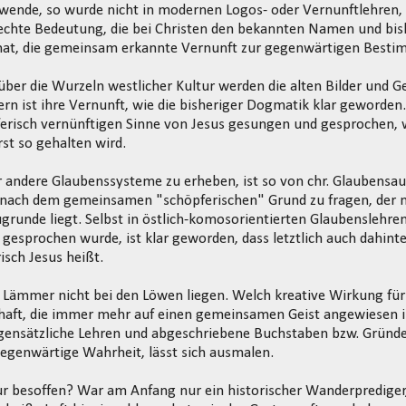
wende, so wurde nicht in modernen Logos- oder Vernunftlehren, 
rechte Bedeutung, die bei Christen den bekannten Namen und b
at, die gemeinsam erkannte Vernunft zur gegenwärtigen Best
über die Wurzeln westlicher Kultur werden die alten Bilder und G
ern ist ihre Vernunft, wie die bisheriger Dogmatik klar geworden.
erisch vernünftigen Sinne von Jesus gesungen und gesprochen, w
st so gehalten wird.
 andere Glaubenssysteme zu erheben, ist so von chr. Glaubensau
nach dem gemeinsamen "schöpferischen" Grund zu fragen, der n
grunde liegt. Selbst in östlich-komosorientierten Glaubenslehre
 gesprochen wurde, ist klar geworden, dass letztlich auch dahinter
isch Jesus heißt.
 Lämmer nicht bei den Löwen liegen. Welch kreative Wirkung für
aft, die immer mehr auf einen gemeinsamen Geist angewiesen is
gensätzliche Lehren und abgeschriebene Buchstaben bzw. Gründe
egenwärtige Wahrheit, lässt sich ausmalen.
ur besoffen? War am Anfang nur ein historischer Wanderprediger