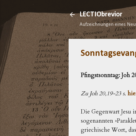
LECTIObrevior
Aufzeichnungen eines Neu
Sonntagsevan
Pfingstsonntag: Joh 
Zu Joh 20,19-23 s.
hie
Die Gegenwart Jesu im
sogenannten »Para­kle
griechische Wort, da