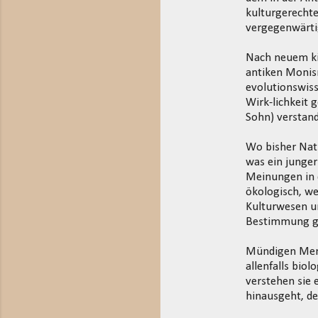
kulturgerechte
vergegenwärtig
Nach neuem ki
antiken Monism
evolutionswis
Wirk-lichkeit 
Sohn) verstan
Wo bisher Natu
was ein junger
Meinungen in 
ökologisch, we
Kulturwesen un
Bestimmung g
Mündigen Mens
allenfalls bio
verstehen sie
hinausgeht, de