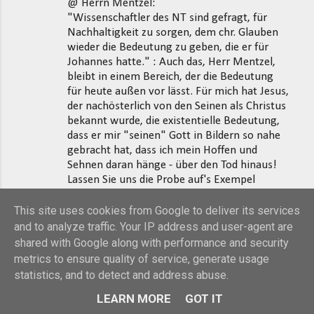
@ Herrn Mentzel:
"Wissenschaftler des NT sind gefragt, für
Nachhaltigkeit zu sorgen, dem chr. Glauben
wieder die Bedeutung zu geben, die er für
Johannes hatte." : Auch das, Herr Mentzel,
bleibt in einem Bereich, der die Bedeutung
für heute außen vor lässt. Für mich hat Jesus,
der nachösterlich von den Seinen als Christus
bekannt wurde, die existentielle Bedeutung,
dass er mir "seinen" Gott in Bildern so nahe
gebracht hat, dass ich mein Hoffen und
Sehnen daran hänge - über den Tod hinaus!
Lassen Sie uns die Probe auf's Exempel
machen: Führen Sie und Herr Häfner und
Herr Schnitzler und ich doch den Streit weiter,
This site uses cookies from Google to deliver its services
wenn wir "im Vater" sein werden eines
and to analyze traffic. Your IP address and user-agent are
schönen Tags. Da könnten wir dann auch die
shared with Google along with performance and security
Verfasser der Schriften gleich mit befragen...
metrics to ensure quality of service, generate usage
statistics, and to detect and address abuse.
7. Mai 2012 um 06:27
LEARN MORE
GOT IT