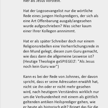
m
hier als Jesus vorstellt.
e
Hat der Logosevangelist nur die wörtliche
n
Rede eines jungen Heilspredigers, der sich als
t
eine Art Offenbarung ausgab/angesehen
wurde aufgeschrieben? Was sicher kaum
a
einer Ihrer Kollegen annnimmt.
r
e
Hat er als später Schreiber doch nur einem
Religionsrebellen eine Verherrlichungsrede in
den Mund gelegt, diesen zum Guru gemacht,
wie dass dann die allgemeine Lesweise ist?
(Heutige Theologie geSPIEGELT: "Als Jesus
noch kein Guru war")
Kann es bei der Rede von Johnnes, der davon
spricht, dass er seine Adressaten erwählt hat,
nicht sie ihn oder er nicht mehr gesehen
wird, nach heutigem Verständnis wirklich nur
um die Verbundenheit mit einem als göttlich
geltenden antiken Heilsprediger gehen, wie
er heute als historisch gilt? Bringt das für die