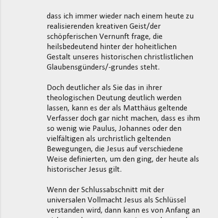
m
dass ich immer wieder nach einem heute zu
m
realisierenden kreativen Geist/der
schöpferischen Vernunft frage, die
e
heilsbedeutend hinter der hoheitlichen
n
Gestalt unseres historischen christlistlichen
t
Glaubensgünders/-grundes steht.
a
Doch deutlicher als Sie das in ihrer
r
theologischen Deutung deutlich werden
e
lassen, kann es der als Matthäus geltende
Verfasser doch gar nicht machen, dass es ihm
so wenig wie Paulus, Johannes oder den
vielfältigen als urchristlich geltenden
Bewegungen, die Jesus auf verschiedene
Weise definierten, um den ging, der heute als
historischer Jesus gilt.
Wenn der Schlussabschnitt mit der
universalen Vollmacht Jesus als Schlüssel
verstanden wird, dann kann es von Anfang an