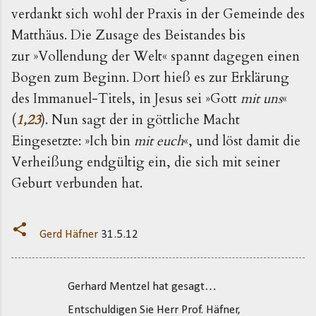
verdankt sich wohl der Praxis in der Gemeinde des
Matthäus. Die Zusage des Beistandes bis
zur »Vollendung der Welt« spannt dagegen einen
Bogen zum Beginn. Dort hieß es zur Erklärung
des Immanuel-Titels, in Jesus sei »Gott
mit uns
«
(
1,23
). Nun sagt der in göttliche Macht
Eingesetzte: »Ich bin
mit euch
«, und löst damit die
Verheißung endgültig ein, die sich mit seiner
Geburt verbunden hat.
Gerd Häfner
31.5.12
Gerhard Mentzel hat gesagt…
K
Entschuldigen Sie Herr Prof. Häfner,
o