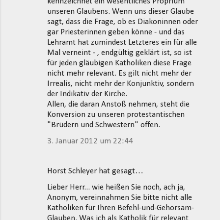
kennzeichnet ein wesentliches Proprium
r
unseren Glaubens. Wenn uns dieser Glaube
e
sagt, dass die Frage, ob es Diakoninnen oder
gar Priesterinnen geben könne - und das
Lehramt hat zumindest Letzteres ein für alle
Mal verneint - , endgültig geklärt ist, so ist
für jeden gläubigen Katholiken diese Frage
nicht mehr relevant. Es gilt nicht mehr der
Irrealis, nicht mehr der Konjunktiv, sondern
der Indikativ der Kirche.
Allen, die daran Anstoß nehmen, steht die
Konversion zu unseren protestantischen
"Brüdern und Schwestern" offen.
3. Januar 2012 um 22:44
Horst Schleyer hat gesagt…
Lieber Herr... wie heißen Sie noch, ach ja,
Anonym, vereinnahmen Sie bitte nicht alle
Katholiken für Ihren Befehl-und-Gehorsam-
Glauben. Was ich als Katholik für relevant