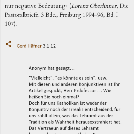
nur negative Bedeutung« (
Lorenz Oberlinner
, Die
Pastoralbriefe. 3 Bde., Freiburg 1994-96, Bd. I
107).
Gerd Häfner
3.1.12
Anonym hat gesagt…
K
"Vielleicht", "es könnte es sein", usw.
o
Mit diesen und anderen Konjunktiven ist Ihr
m
Artikel gespickt, Herr Prdofessor .. . Wie
m
heißen Sie noch einmal?
Doch für uns Katholiken ist weder der
e
Konjuntiv noch der Irrealis entscheidend, für
n
uns zählt allein, was das Lehramt aus der
t
Tradition als Wahrheit herausexstrahiert hat.
Das Vertraeun auf dieses Lehramt
a