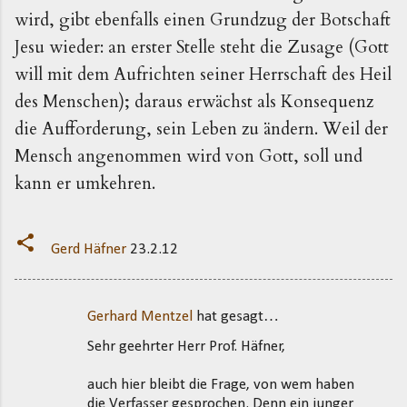
wird, gibt ebenfalls einen Grundzug der Botschaft
Jesu wieder: an erster Stelle steht die Zusage (Gott
will mit dem Aufrichten seiner Herrschaft des Heil
des Menschen); daraus erwächst als Konsequenz
die Aufforderung, sein Leben zu ändern. Weil der
Mensch angenommen wird von Gott, soll und
kann er umkehren.
Gerd Häfner
23.2.12
Gerhard Mentzel
hat gesagt…
K
Sehr geehrter Herr Prof. Häfner,
o
m
auch hier bleibt die Frage, von wem haben
m
die Verfasser gesprochen. Denn ein junger