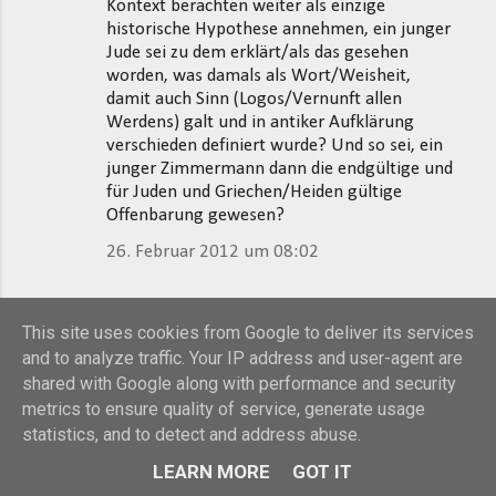
Kontext berachten weiter als einzige
historische Hypothese annehmen, ein junger
Jude sei zu dem erklärt/als das gesehen
worden, was damals als Wort/Weisheit,
damit auch Sinn (Logos/Vernunft allen
Werdens) galt und in antiker Aufklärung
verschieden definiert wurde? Und so sei, ein
junger Zimmermann dann die endgültige und
für Juden und Griechen/Heiden gültige
Offenbarung gewesen?
26. Februar 2012 um 08:02
Gerd Häfner
hat gesagt…
This site uses cookies from Google to deliver its services
Sehr geehrter Herr Menzel,
and to analyze traffic. Your IP address and user-agent are
shared with Google along with performance and security
Ich weiß nicht, was ich noch antworten soll,
metrics to ensure quality of service, generate usage
da Sie auf keine meiner Ausführungen
statistics, and to detect and address abuse.
eingehen und die ihrigen wiederholen.
LEARN MORE
GOT IT
Vielleicht dies noch einmal in aller
Deutlichkeit: Ihre Rekonstruktion des