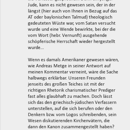
Jude, kann es nicht gewesen sein, der in der
e
längst (hier auch von Ihnen in Bezug auf das
n
AT oder baylonischen Talmud) theologisch
t
gedeuteten Wüste war, vom Satan versucht
wurde und eine Wende bewirkte, bei der die
a
vom Wort (hebr. Vernunft) ausgehende
r
schöpferische Herrschaft wieder hergestellt
e
wurde...
Wenn es damals Amerikaner gewesen wären,
wie Andreas Metge in seiner Antwort auf
meinen Kommentar verneint, wäre die Sache
halbwegs erklärbar. Unseren Freunden
jenseits des großen Teiches ist mit der
richtigen Rhetorik charismatischer Prediger
fast alles glaubhaft zu machen. Doch lässt
sich das den griechisch-jüdischen Verfassern
unterstellen, auf die sich berufen oder den
Denkern bzw. vom Logos schreibenden, sein
Wesen diskutierenden Kirchenvätern, die
dann den Kanon zusammengestellt haben?