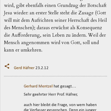
wird, gibt ebenfalls einen Grundzug der Botschaft
Jesu wieder: an erster Stelle steht die Zusage (Gott
will mit dem Aufrichten seiner Herrschaft des Heil
des Menschen); daraus erwächst als Konsequenz
die Aufforderung, sein Leben zu ändern. Weil der
Mensch angenommen wird von Gott, soll und
kann er umkehren.
Gerd Häfner
23.2.12
Gerhard Mentzel
hat gesagt…
K
Sehr geehrter Herr Prof. Häfner,
o
m
auch hier bleibt die Frage, von wem haben
m
die Verfasser gesprochen. Denn ein junger