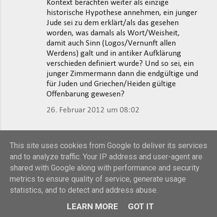
Kontext berachten weiter als einzige
historische Hypothese annehmen, ein junger
Jude sei zu dem erklärt/als das gesehen
worden, was damals als Wort/Weisheit,
damit auch Sinn (Logos/Vernunft allen
Werdens) galt und in antiker Aufklärung
verschieden definiert wurde? Und so sei, ein
junger Zimmermann dann die endgültige und
für Juden und Griechen/Heiden gültige
Offenbarung gewesen?
26. Februar 2012 um 08:02
Gerd Häfner
hat gesagt…
This site uses cookies from Google to deliver its services
Sehr geehrter Herr Menzel,
and to analyze traffic. Your IP address and user-agent are
shared with Google along with performance and security
Ich weiß nicht, was ich noch antworten soll,
metrics to ensure quality of service, generate usage
da Sie auf keine meiner Ausführungen
statistics, and to detect and address abuse.
eingehen und die ihrigen wiederholen.
LEARN MORE
GOT IT
Vielleicht dies noch einmal in aller
Deutlichkeit: Ihre Rekonstruktion des