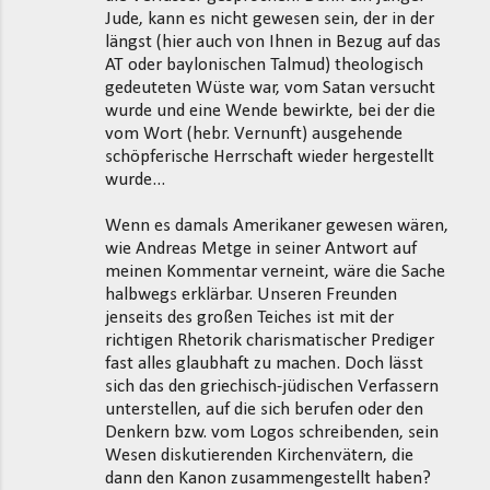
Jude, kann es nicht gewesen sein, der in der
e
längst (hier auch von Ihnen in Bezug auf das
n
AT oder baylonischen Talmud) theologisch
t
gedeuteten Wüste war, vom Satan versucht
wurde und eine Wende bewirkte, bei der die
a
vom Wort (hebr. Vernunft) ausgehende
r
schöpferische Herrschaft wieder hergestellt
e
wurde...
Wenn es damals Amerikaner gewesen wären,
wie Andreas Metge in seiner Antwort auf
meinen Kommentar verneint, wäre die Sache
halbwegs erklärbar. Unseren Freunden
jenseits des großen Teiches ist mit der
richtigen Rhetorik charismatischer Prediger
fast alles glaubhaft zu machen. Doch lässt
sich das den griechisch-jüdischen Verfassern
unterstellen, auf die sich berufen oder den
Denkern bzw. vom Logos schreibenden, sein
Wesen diskutierenden Kirchenvätern, die
dann den Kanon zusammengestellt haben?