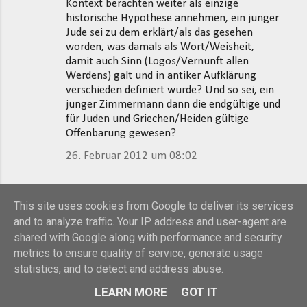
Kontext berachten weiter als einzige
historische Hypothese annehmen, ein junger
Jude sei zu dem erklärt/als das gesehen
worden, was damals als Wort/Weisheit,
damit auch Sinn (Logos/Vernunft allen
Werdens) galt und in antiker Aufklärung
verschieden definiert wurde? Und so sei, ein
junger Zimmermann dann die endgültige und
für Juden und Griechen/Heiden gültige
Offenbarung gewesen?
26. Februar 2012 um 08:02
Gerd Häfner
hat gesagt…
This site uses cookies from Google to deliver its services
Sehr geehrter Herr Menzel,
and to analyze traffic. Your IP address and user-agent are
shared with Google along with performance and security
Ich weiß nicht, was ich noch antworten soll,
metrics to ensure quality of service, generate usage
da Sie auf keine meiner Ausführungen
statistics, and to detect and address abuse.
eingehen und die ihrigen wiederholen.
LEARN MORE
GOT IT
Vielleicht dies noch einmal in aller
Deutlichkeit: Ihre Rekonstruktion des