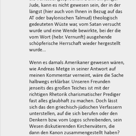
Jude, kann es nicht gewesen sein, der in der
e
längst (hier auch von Ihnen in Bezug auf das
n
AT oder baylonischen Talmud) theologisch
t
gedeuteten Wüste war, vom Satan versucht
wurde und eine Wende bewirkte, bei der die
a
vom Wort (hebr. Vernunft) ausgehende
r
schöpferische Herrschaft wieder hergestellt
e
wurde...
Wenn es damals Amerikaner gewesen wären,
wie Andreas Metge in seiner Antwort auf
meinen Kommentar verneint, wäre die Sache
halbwegs erklärbar. Unseren Freunden
jenseits des großen Teiches ist mit der
richtigen Rhetorik charismatischer Prediger
fast alles glaubhaft zu machen. Doch lässt
sich das den griechisch-jüdischen Verfassern
unterstellen, auf die sich berufen oder den
Denkern bzw. vom Logos schreibenden, sein
Wesen diskutierenden Kirchenvätern, die
dann den Kanon zusammengestellt haben?