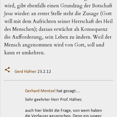
wird, gibt ebenfalls einen Grundzug der Botschaft
Jesu wieder: an erster Stelle steht die Zusage (Gott
will mit dem Aufrichten seiner Herrschaft des Heil
des Menschen); daraus erwächst als Konsequenz
die Aufforderung, sein Leben zu ändern. Weil der
Mensch angenommen wird von Gott, soll und
kann er umkehren.
Gerd Häfner
23.2.12
Gerhard Mentzel
hat gesagt…
K
Sehr geehrter Herr Prof. Häfner,
o
m
auch hier bleibt die Frage, von wem haben
m
die Verfasser gesprochen. Denn ein junger