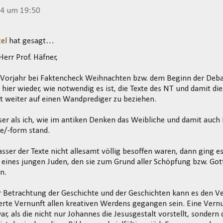
14 um 19:50
el
hat gesagt…
Herr Prof. Häfner,
m Vorjahr bei Faktencheck Weihnachten bzw. dem Beginn der Deba
h hier wieder, wie notwendig es ist, die Texte des NT und damit di
t weiter auf einen Wandprediger zu beziehen.
ser als ich, wie im antiken Denken das Weibliche und damit auch 
e/-form stand.
sser der Texte nicht allesamt völlig besoffen waren, dann ging e
eines jungen Juden, den sie zum Grund aller Schöpfung bzw. Got
n.
r Betrachtung der Geschichte und der Geschichten kann es den V
erte Vernunft allen kreativen Werdens gegangen sein. Eine Vern
r, als die nicht nur Johannes die Jesusgestalt vorstellt, sondern