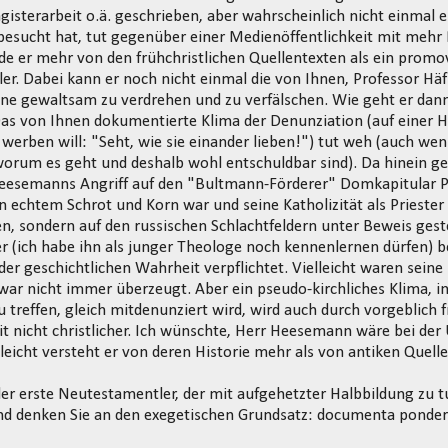
gisterarbeit o.ä. geschrieben, aber wahrscheinlich nicht einmal 
esucht hat, tut gegenüber einer Medienöffentlichkeit mit mehr
nde er mehr von den frühchristlichen Quellentexten als ein promov
r. Dabei kann er noch nicht einmal die von Ihnen, Professor Hä
hne gewaltsam zu verdrehen und zu verfälschen. Wie geht er dann
as von Ihnen dokumentierte Klima der Denunziation (auf einer H
 werben will: "Seht, wie sie einander lieben!") tut weh (auch wen
worum es geht und deshalb wohl entschuldbar sind). Da hinein g
Heesemanns Angriff auf den "Bultmann-Förderer" Domkapitular Pr
on echtem Schrot und Korn war und seine Katholizität als Priester 
n, sondern auf den russischen Schlachtfeldern unter Beweis gestel
r (ich habe ihn als junger Theologe noch kennenlernen dürfen) 
der geschichtlichen Wahrheit verpflichtet. Vielleicht waren sei
 war nicht immer überzeugt. Aber ein pseudo-kirchliches Klima, in
u treffen, gleich mitdenunziert wird, wird auch durch vorgeblich
it nicht christlicher. Ich wünschte, Herr Heesemann wäre bei de
lleicht versteht er von deren Historie mehr als von antiken Quelle
 der erste Neutestamentler, der mit aufgehetzter Halbbildung zu
 und denken Sie an den exegetischen Grundsatz: documenta pond