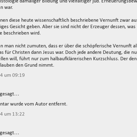
stologie damaliger Bildung und vielfältiger jüd. Erneuerungsb
n war.
n diese heute wissenschaftlich beschriebene Vernunft zwar aus
iges Gesicht geben. Aber sie sind nicht der Erzeuger dessen, was
e beschrieben wird.
 man nicht zumuten, dass er über die schöpferische Vernunft a
s für Christen dann Jesus war. Doch jede andere Deutung, die n
llen will, führt nur zum halbaufklärerischen Kurzschluss. Der den
Glauben den Grund nimmt.
14 um 09:19
 gesagt…
tar wurde vom Autor entfernt.
14 um 13:22
 gesagt…