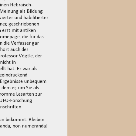
einen Hebräisch-
 Meinung als Bildung
ierter und habilitierter
fner, geschriebenen
 erst mit antiken
omepage, die für das
n die Verfasser gar
ehört auch des
ofessor Vögtle, der
nicht in
lt hat. Er war als
beeindruckend
ne Ergebnisse unbequem
 dem er, um Sie als
 fromme Lesarten zur
r UFO-Forschung
nschriften.
 tun bekommt. Bleiben
eranda, non numeranda!