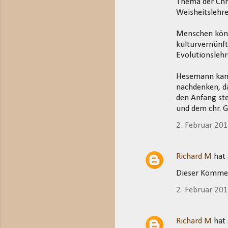
Thema der Chri
Weisheitslehre
Menschen könne
kulturvernünft
Evolutionslehr
Hesemann kann
nachdenken, da
den Anfang ste
und dem chr. 
2. Februar 20
Richard M
hat
Dieser Kommen
2. Februar 20
Richard M
hat