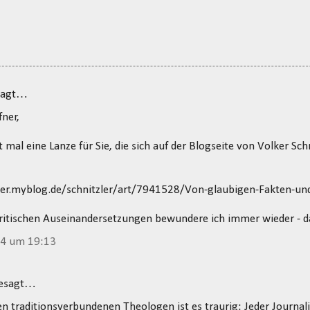
sagt…
fner,
t mal eine Lanze für Sie, die sich auf der Blogseite von Volker Sch
zler.myblog.de/schnitzler/art/7941528/Von-glaubigen-Fakten-un
kritischen Auseinandersetzungen bewundere ich immer wieder - d
14 um 19:13
gesagt…
en traditionsverbundenen Theologen ist es traurig: Jeder Journali