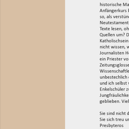
historische Ma
Anfängerkurs b
so, als verstü
Neutestamentle
Texte lesen, o
Quellen um? D
Katholischsein
nicht wissen, 
Journalisten 
ein Priester v
Zeitungsglosse
Wissenschaftle
unbestechlich 
und ich selbst
Enkelschüler z
Jungfräulichke
geblieben. Vie
Sie sind nicht
Sie sich treu
Presbyteros