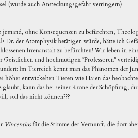
sel (würde auch Ansteckungsgefahr verringern)
 so jemand, ohne Konsequenzen zu befürchten, Theolo
ls Dr. der Atomphysik betätigen würde, hätte ich Gef
hlossenen Irrenanstalt zu befürchten! Wir leben in eine
r Geistlichen und hochmütigen "Professoren" verteid
ndert: Im Tierreich kennt man das Phänomen der Jun
ei höher entwickelten Tieren wie Haien das beobacht
 glaubt, kann das bei seiner Krone der Schöpfung, durc
l, soll das nicht können???
or
Vincentius
für die Stimme der Vernunft, die dort ab