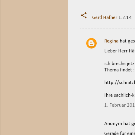
Gerd Häfner
1.2.14
Regina
hat ge
K
Lieber Herr Hä
o
m
ich breche jetz
m
Thema findet :
e
http://schnit
n
t
Ihre sachlich-
a
1. Februar 20
r
e
Anonym hat 
Gerade für ein