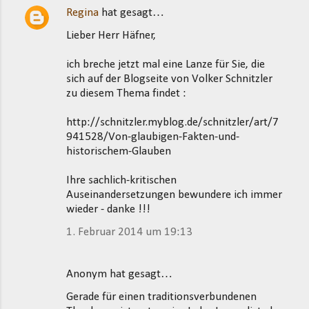
Regina
hat gesagt…
K
Lieber Herr Häfner,
o
m
ich breche jetzt mal eine Lanze für Sie, die
m
sich auf der Blogseite von Volker Schnitzler
zu diesem Thema findet :
e
n
http://schnitzler.myblog.de/schnitzler/art/7
t
941528/Von-glaubigen-Fakten-und-
historischem-Glauben
a
r
Ihre sachlich-kritischen
e
Auseinandersetzungen bewundere ich immer
wieder - danke !!!
1. Februar 2014 um 19:13
Anonym hat gesagt…
Gerade für einen traditionsverbundenen