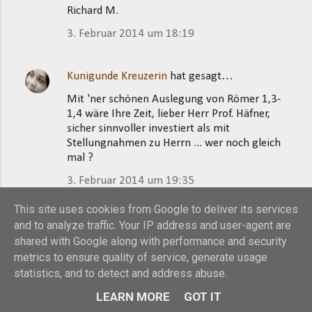
Richard M.
3. Februar 2014 um 18:19
Kunigunde Kreuzerin
hat gesagt…
Mit 'ner schönen Auslegung von Römer 1,3-
1,4 wäre Ihre Zeit, lieber Herr Prof. Häfner,
sicher sinnvoller investiert als mit
Stellungnahmen zu Herrn ... wer noch gleich
mal ?
3. Februar 2014 um 19:35
This site uses cookies from Google to deliver its services
Gerhard Mentzel
hat gesagt…
and to analyze traffic. Your IP address and user-agent are
shared with Google along with performance and security
@Kunigunde Kreuzerin,
metrics to ensure quality of service, generate usage
statistics, and to detect and address abuse.
nicht dass ich die Aufgabe von Prof. Häfner
übernehmen will, der dazu die Fachkunde
LEARN MORE
GOT IT
besitzt.