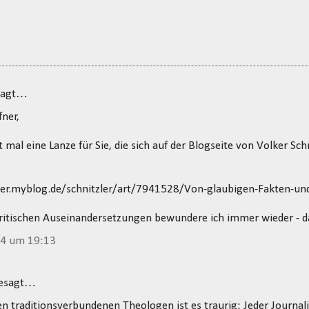
sagt…
fner,
t mal eine Lanze für Sie, die sich auf der Blogseite von Volker Sch
zler.myblog.de/schnitzler/art/7941528/Von-glaubigen-Fakten-un
kritischen Auseinandersetzungen bewundere ich immer wieder - d
14 um 19:13
gesagt…
en traditionsverbundenen Theologen ist es traurig: Jeder Journali