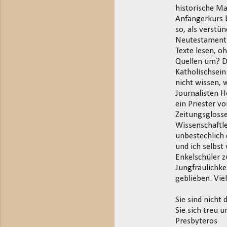
historische Ma
Anfängerkurs b
so, als verstü
Neutestamentle
Texte lesen, o
Quellen um? D
Katholischsein
nicht wissen, 
Journalisten 
ein Priester v
Zeitungsglosse
Wissenschaftle
unbestechlich 
und ich selbst
Enkelschüler z
Jungfräulichke
geblieben. Vie
Sie sind nicht
Sie sich treu
Presbyteros