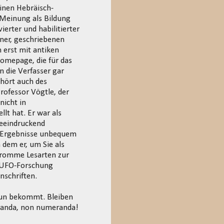
einen Hebräisch-
 Meinung als Bildung
ierter und habilitierter
fner, geschriebenen
 erst mit antiken
omepage, die für das
n die Verfasser gar
ehört auch des
ofessor Vögtle, der
nicht in
lt hat. Er war als
beeindruckend
ne Ergebnisse unbequem
 dem er, um Sie als
 fromme Lesarten zur
r UFO-Forschung
nschriften.
 tun bekommt. Bleiben
eranda, non numeranda!