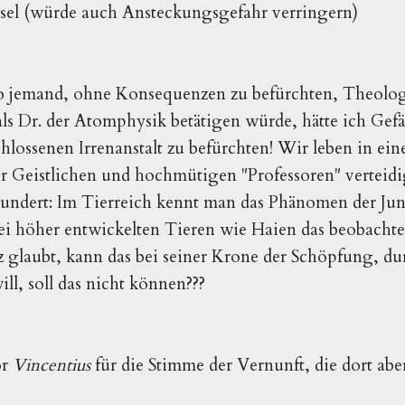
sel (würde auch Ansteckungsgefahr verringern)
 so jemand, ohne Konsequenzen zu befürchten, Theolo
ls Dr. der Atomphysik betätigen würde, hätte ich Gef
hlossenen Irrenanstalt zu befürchten! Wir leben in eine
r Geistlichen und hochmütigen "Professoren" verteid
ndert: Im Tierreich kennt man das Phänomen der Jun
ei höher entwickelten Tieren wie Haien das beobacht
 glaubt, kann das bei seiner Krone der Schöpfung, durc
l, soll das nicht können???
or
Vincentius
für die Stimme der Vernunft, die dort ab