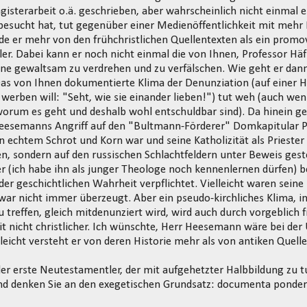
gisterarbeit o.ä. geschrieben, aber wahrscheinlich nicht einmal 
esucht hat, tut gegenüber einer Medienöffentlichkeit mit mehr
nde er mehr von den frühchristlichen Quellentexten als ein promov
r. Dabei kann er noch nicht einmal die von Ihnen, Professor Hä
hne gewaltsam zu verdrehen und zu verfälschen. Wie geht er dann
as von Ihnen dokumentierte Klima der Denunziation (auf einer H
 werben will: "Seht, wie sie einander lieben!") tut weh (auch wen
worum es geht und deshalb wohl entschuldbar sind). Da hinein g
Heesemanns Angriff auf den "Bultmann-Förderer" Domkapitular Pr
on echtem Schrot und Korn war und seine Katholizität als Priester 
n, sondern auf den russischen Schlachtfeldern unter Beweis gestel
r (ich habe ihn als junger Theologe noch kennenlernen dürfen) 
der geschichtlichen Wahrheit verpflichtet. Vielleicht waren sei
 war nicht immer überzeugt. Aber ein pseudo-kirchliches Klima, in
u treffen, gleich mitdenunziert wird, wird auch durch vorgeblich
it nicht christlicher. Ich wünschte, Herr Heesemann wäre bei de
lleicht versteht er von deren Historie mehr als von antiken Quelle
 der erste Neutestamentler, der mit aufgehetzter Halbbildung zu
 und denken Sie an den exegetischen Grundsatz: documenta pond