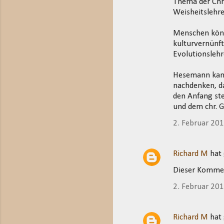
Thema der Chri
Weisheitslehre
Menschen könne
kulturvernünft
Evolutionslehr
Hesemann kann
nachdenken, da
den Anfang ste
und dem chr. 
2. Februar 20
Richard M
hat
Dieser Kommen
2. Februar 20
Richard M
hat