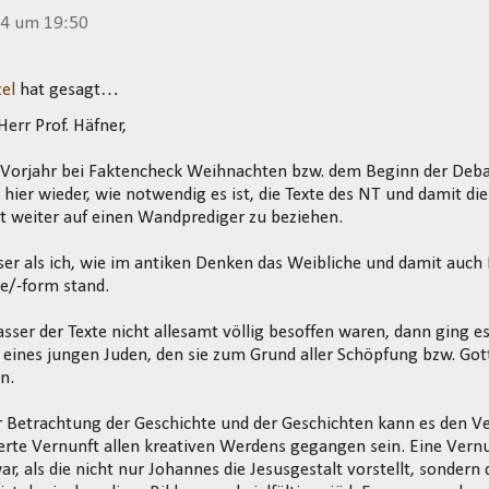
14 um 19:50
el
hat gesagt…
Herr Prof. Häfner,
m Vorjahr bei Faktencheck Weihnachten bzw. dem Beginn der Deba
h hier wieder, wie notwendig es ist, die Texte des NT und damit di
t weiter auf einen Wandprediger zu beziehen.
ser als ich, wie im antiken Denken das Weibliche und damit auch 
e/-form stand.
sser der Texte nicht allesamt völlig besoffen waren, dann ging e
eines jungen Juden, den sie zum Grund aller Schöpfung bzw. Got
n.
r Betrachtung der Geschichte und der Geschichten kann es den V
erte Vernunft allen kreativen Werdens gegangen sein. Eine Vern
r, als die nicht nur Johannes die Jesusgestalt vorstellt, sondern