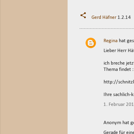
Gerd Häfner
1.2.14
Regina
hat ge
K
Lieber Herr Hä
o
m
ich breche jetz
m
Thema findet :
e
http://schnit
n
t
Ihre sachlich-
a
1. Februar 20
r
e
Anonym hat 
Gerade für ein