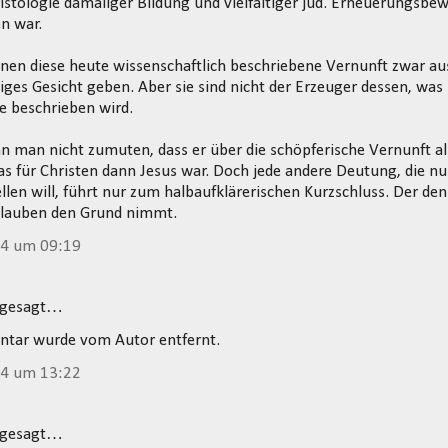
stologie damaliger Bildung und vielfältiger jüd. Erneuerungsb
n war.
n diese heute wissenschaftlich beschriebene Vernunft zwar aus
iges Gesicht geben. Aber sie sind nicht der Erzeuger dessen, was
e beschrieben wird.
 man nicht zumuten, dass er über die schöpferische Vernunft a
s für Christen dann Jesus war. Doch jede andere Deutung, die n
llen will, führt nur zum halbaufklärerischen Kurzschluss. Der den
Glauben den Grund nimmt.
14 um 09:19
 gesagt…
tar wurde vom Autor entfernt.
14 um 13:22
 gesagt…