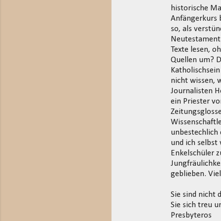
historische Ma
Anfängerkurs b
so, als verstü
Neutestamentle
Texte lesen, o
Quellen um? D
Katholischsein
nicht wissen, 
Journalisten 
ein Priester v
Zeitungsglosse
Wissenschaftle
unbestechlich 
und ich selbst
Enkelschüler z
Jungfräulichke
geblieben. Vie
Sie sind nicht
Sie sich treu
Presbyteros