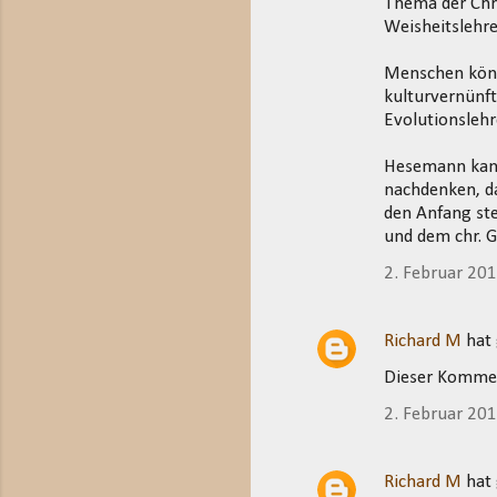
Thema der Chri
Weisheitslehre
Menschen könne
kulturvernünft
Evolutionslehr
Hesemann kann
nachdenken, da
den Anfang ste
und dem chr. 
2. Februar 20
Richard M
hat
Dieser Kommen
2. Februar 20
Richard M
hat