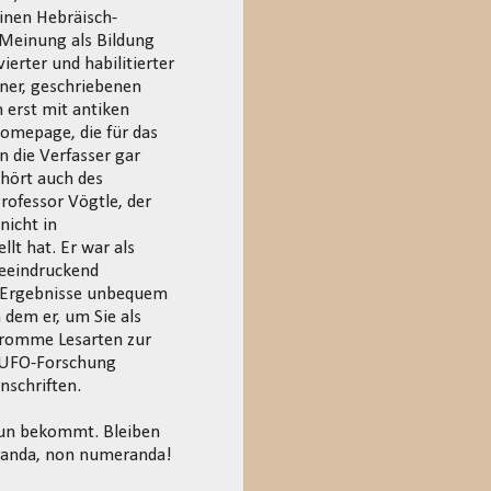
einen Hebräisch-
 Meinung als Bildung
ierter und habilitierter
fner, geschriebenen
 erst mit antiken
omepage, die für das
n die Verfasser gar
ehört auch des
ofessor Vögtle, der
nicht in
lt hat. Er war als
beeindruckend
ne Ergebnisse unbequem
 dem er, um Sie als
 fromme Lesarten zur
r UFO-Forschung
nschriften.
 tun bekommt. Bleiben
eranda, non numeranda!