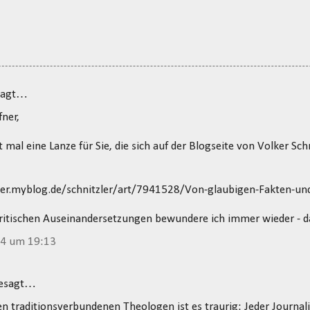
sagt…
fner,
t mal eine Lanze für Sie, die sich auf der Blogseite von Volker Sch
zler.myblog.de/schnitzler/art/7941528/Von-glaubigen-Fakten-un
kritischen Auseinandersetzungen bewundere ich immer wieder - d
14 um 19:13
gesagt…
en traditionsverbundenen Theologen ist es traurig: Jeder Journali