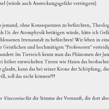
sel (würde auch Ansteckungsgefahr verringern)
 so jemand, ohne Konsequenzen zu befürchten, Theolo
ls Dr. der Atomphysik betätigen würde, hätte ich Gef
hlossenen Irrenanstalt zu befürchten! Wir leben in eine
r Geistlichen und hochmütigen "Professoren" verteid
ndert: Im Tierreich kennt man das Phänomen der Jun
ei höher entwickelten Tieren wie Haien das beobacht
 glaubt, kann das bei seiner Krone der Schöpfung, durc
l, soll das nicht können???
or
Vincentius
für die Stimme der Vernunft, die dort ab