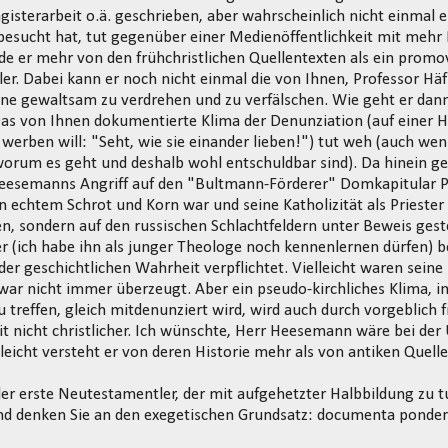
gisterarbeit o.ä. geschrieben, aber wahrscheinlich nicht einmal 
esucht hat, tut gegenüber einer Medienöffentlichkeit mit mehr
nde er mehr von den frühchristlichen Quellentexten als ein promov
r. Dabei kann er noch nicht einmal die von Ihnen, Professor Hä
hne gewaltsam zu verdrehen und zu verfälschen. Wie geht er dann
as von Ihnen dokumentierte Klima der Denunziation (auf einer H
 werben will: "Seht, wie sie einander lieben!") tut weh (auch wen
worum es geht und deshalb wohl entschuldbar sind). Da hinein g
Heesemanns Angriff auf den "Bultmann-Förderer" Domkapitular Pr
on echtem Schrot und Korn war und seine Katholizität als Priester 
n, sondern auf den russischen Schlachtfeldern unter Beweis gestel
r (ich habe ihn als junger Theologe noch kennenlernen dürfen) 
der geschichtlichen Wahrheit verpflichtet. Vielleicht waren sei
 war nicht immer überzeugt. Aber ein pseudo-kirchliches Klima, in
u treffen, gleich mitdenunziert wird, wird auch durch vorgeblich
it nicht christlicher. Ich wünschte, Herr Heesemann wäre bei de
lleicht versteht er von deren Historie mehr als von antiken Quelle
 der erste Neutestamentler, der mit aufgehetzter Halbbildung zu
 und denken Sie an den exegetischen Grundsatz: documenta pond