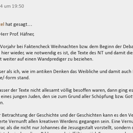
14 um 19:50
el
hat gesagt…
Herr Prof. Häfner,
m Vorjahr bei Faktencheck Weihnachten bzw. dem Beginn der Deba
h hier wieder, wie notwendig es ist, die Texte des NT und damit di
t weiter auf einen Wandprediger zu beziehen.
ser als ich, wie im antiken Denken das Weibliche und damit auch 
e/-form stand.
sser der Texte nicht allesamt völlig besoffen waren, dann ging e
eines jungen Juden, den sie zum Grund aller Schöpfung bzw. Got
n.
r Betrachtung der Geschichte und der Geschichten kann es den V
erte Vernunft allen kreativen Werdens gegangen sein. Eine Vern
r, als die nicht nur Johannes die Jesusgestalt vorstellt, sondern