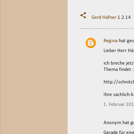
Gerd Häfner
1.2.14
Regina
hat ge
K
Lieber Herr Hä
o
m
ich breche jetz
m
Thema findet :
e
http://schnit
n
t
Ihre sachlich-
a
1. Februar 20
r
e
Anonym hat 
Gerade für ein