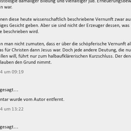
stologie damaliger Bildung und vielfältiger jüd. Erneuerungsb
n war.
n diese heute wissenschaftlich beschriebene Vernunft zwar aus
iges Gesicht geben. Aber sie sind nicht der Erzeuger dessen, was
e beschrieben wird.
 man nicht zumuten, dass er über die schöpferische Vernunft a
s für Christen dann Jesus war. Doch jede andere Deutung, die n
llen will, führt nur zum halbaufklärerischen Kurzschluss. Der den
Glauben den Grund nimmt.
14 um 09:19
 gesagt…
tar wurde vom Autor entfernt.
14 um 13:22
 gesagt…