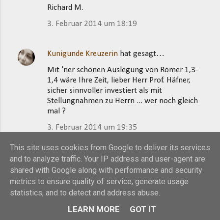
Richard M.
3. Februar 2014 um 18:19
Kunigunde Kreuzerin
hat gesagt…
Mit 'ner schönen Auslegung von Römer 1,3-
1,4 wäre Ihre Zeit, lieber Herr Prof. Häfner,
sicher sinnvoller investiert als mit
Stellungnahmen zu Herrn ... wer noch gleich
mal ?
3. Februar 2014 um 19:35
This site uses cookies from Google to deliver its services
Gerhard Mentzel
hat gesagt…
and to analyze traffic. Your IP address and user-agent are
shared with Google along with performance and security
@Kunigunde Kreuzerin,
metrics to ensure quality of service, generate usage
statistics, and to detect and address abuse.
nicht dass ich die Aufgabe von Prof. Häfner
übernehmen will, der dazu die Fachkunde
LEARN MORE
GOT IT
besitzt.