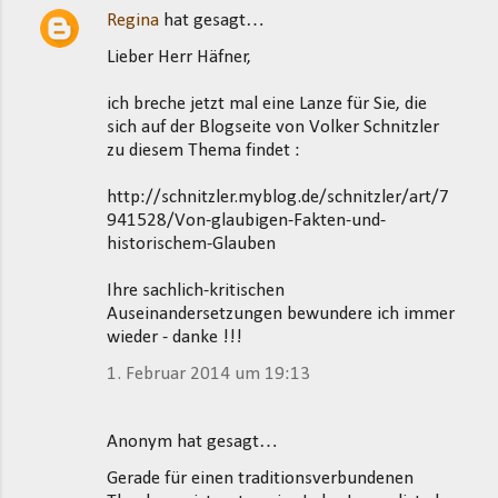
Regina
hat gesagt…
K
Lieber Herr Häfner,
o
m
ich breche jetzt mal eine Lanze für Sie, die
m
sich auf der Blogseite von Volker Schnitzler
zu diesem Thema findet :
e
n
http://schnitzler.myblog.de/schnitzler/art/7
t
941528/Von-glaubigen-Fakten-und-
historischem-Glauben
a
r
Ihre sachlich-kritischen
e
Auseinandersetzungen bewundere ich immer
wieder - danke !!!
1. Februar 2014 um 19:13
Anonym hat gesagt…
Gerade für einen traditionsverbundenen