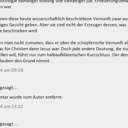
stologie damaliger Bildung und vielfältiger jüd. Erneuerungsb
n war.
n diese heute wissenschaftlich beschriebene Vernunft zwar aus
iges Gesicht geben. Aber sie sind nicht der Erzeuger dessen, was
e beschrieben wird.
 man nicht zumuten, dass er über die schöpferische Vernunft a
s für Christen dann Jesus war. Doch jede andere Deutung, die n
llen will, führt nur zum halbaufklärerischen Kurzschluss. Der den
Glauben den Grund nimmt.
14 um 09:19
 gesagt…
tar wurde vom Autor entfernt.
14 um 13:22
 gesagt…