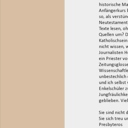
historische Ma
Anfängerkurs b
so, als verstü
Neutestamentle
Texte lesen, o
Quellen um? D
Katholischsein
nicht wissen, 
Journalisten 
ein Priester v
Zeitungsglosse
Wissenschaftle
unbestechlich 
und ich selbst
Enkelschüler z
Jungfräulichke
geblieben. Vie
Sie sind nicht
Sie sich treu
Presbyteros