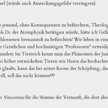
sel (würde auch Ansteckungsgefahr verringern)
 so jemand, ohne Konsequenzen zu befürchten, Theolo
ls Dr. der Atomphysik betätigen würde, hätte ich Gef
hlossenen Irrenanstalt zu befürchten! Wir leben in eine
r Geistlichen und hochmütigen "Professoren" verteid
ndert: Im Tierreich kennt man das Phänomen der Jun
ei höher entwickelten Tieren wie Haien das beobacht
 glaubt, kann das bei seiner Krone der Schöpfung, durc
l, soll das nicht können???
or
Vincentius
für die Stimme der Vernunft, die dort ab