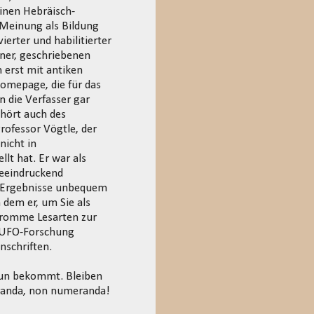
einen Hebräisch-
 Meinung als Bildung
ierter und habilitierter
fner, geschriebenen
 erst mit antiken
omepage, die für das
n die Verfasser gar
ehört auch des
ofessor Vögtle, der
nicht in
lt hat. Er war als
beeindruckend
ne Ergebnisse unbequem
 dem er, um Sie als
 fromme Lesarten zur
r UFO-Forschung
nschriften.
 tun bekommt. Bleiben
eranda, non numeranda!