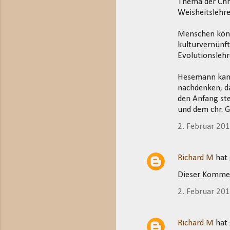
Thema der Chri
Weisheitslehre
Menschen könne
kulturvernünft
Evolutionslehr
Hesemann kann
nachdenken, da
den Anfang ste
und dem chr. 
2. Februar 20
Richard M
hat
Dieser Kommen
2. Februar 20
Richard M
hat