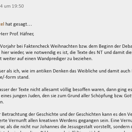
14 um 19:50
el
hat gesagt…
Herr Prof. Häfner,
m Vorjahr bei Faktencheck Weihnachten bzw. dem Beginn der Deba
h hier wieder, wie notwendig es ist, die Texte des NT und damit di
t weiter auf einen Wandprediger zu beziehen.
ser als ich, wie im antiken Denken das Weibliche und damit auch 
e/-form stand.
sser der Texte nicht allesamt völlig besoffen waren, dann ging e
eines jungen Juden, den sie zum Grund aller Schöpfung bzw. Got
n.
r Betrachtung der Geschichte und der Geschichten kann es den V
erte Vernunft allen kreativen Werdens gegangen sein. Eine Vern
r, als die nicht nur Johannes die Jesusgestalt vorstellt, sondern