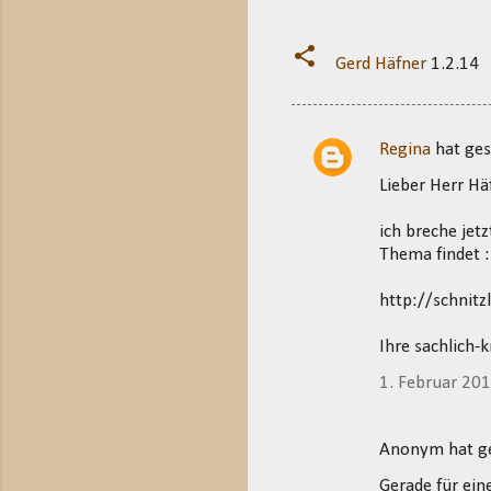
Gerd Häfner
1.2.14
Regina
hat ge
K
Lieber Herr Hä
o
m
ich breche jetz
m
Thema findet :
e
http://schnit
n
t
Ihre sachlich-
a
1. Februar 20
r
e
Anonym hat 
Gerade für ein