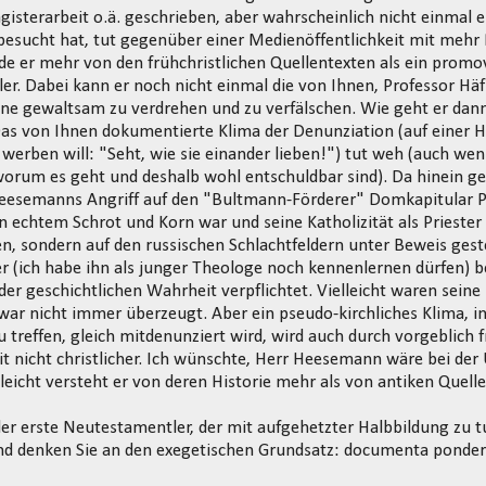
gisterarbeit o.ä. geschrieben, aber wahrscheinlich nicht einmal 
esucht hat, tut gegenüber einer Medienöffentlichkeit mit mehr
nde er mehr von den frühchristlichen Quellentexten als ein promov
r. Dabei kann er noch nicht einmal die von Ihnen, Professor Hä
hne gewaltsam zu verdrehen und zu verfälschen. Wie geht er dann
as von Ihnen dokumentierte Klima der Denunziation (auf einer H
 werben will: "Seht, wie sie einander lieben!") tut weh (auch wen
worum es geht und deshalb wohl entschuldbar sind). Da hinein g
Heesemanns Angriff auf den "Bultmann-Förderer" Domkapitular Pr
on echtem Schrot und Korn war und seine Katholizität als Priester 
n, sondern auf den russischen Schlachtfeldern unter Beweis gestel
r (ich habe ihn als junger Theologe noch kennenlernen dürfen) 
der geschichtlichen Wahrheit verpflichtet. Vielleicht waren sei
 war nicht immer überzeugt. Aber ein pseudo-kirchliches Klima, in
u treffen, gleich mitdenunziert wird, wird auch durch vorgeblich
it nicht christlicher. Ich wünschte, Herr Heesemann wäre bei de
lleicht versteht er von deren Historie mehr als von antiken Quelle
 der erste Neutestamentler, der mit aufgehetzter Halbbildung zu
 und denken Sie an den exegetischen Grundsatz: documenta pond