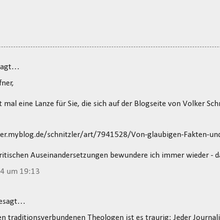
sagt…
fner,
t mal eine Lanze für Sie, die sich auf der Blogseite von Volker Sch
zler.myblog.de/schnitzler/art/7941528/Von-glaubigen-Fakten-un
kritischen Auseinandersetzungen bewundere ich immer wieder - d
14 um 19:13
gesagt…
en traditionsverbundenen Theologen ist es traurig: Jeder Journali