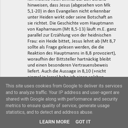
hinweisen, dass Jesus (abgesehen von Mk
5,1-20) in den Evangelien nicht erkennbar
unter Heiden wirkt oder seine Botschaft an
sie richtet. Die Geschichte vom Hauptmann
von Kapharnaum (Mt 8,5-13) läuft m.E. ganz
parallel zur Erzählung von der heidnischen
Frau: ein Heide bittet, Jesus lehnt ab (Mt 8,7
sollte als Frage gelesen werden, die die
Reaktion des Hauptmanns in 8,8 provoziert),
woraufhin der Bittsteller hartnäckig bleibt
und einen besonderen Vertrauensbeweis
liefert. Auch die Aussage in 8,10 (»nicht
einmal in Israel habe ich einen solchen
Glauben gefunden«) deutet darauf hin, dass
This site uses cookies from Google to deliver its services
Jesus eigentlich zu Israel gesandt ist – und so
and to analyze traffic. Your IP address and user-agent are
wird in den Evangelien auch erzählt.
shared with Google along with performance and security
metrics to ensure quality of service, generate usage
Außerdem spielt eine Berufung auf das
statistics, and to detect and address abuse.
Beispiel Jesu in den Debatten der Urkirche
um die Heidenmission, soweit wir darin
LEARN MORE
GOT IT
Einblick haben, keine Rolle. Wie schnell es zur