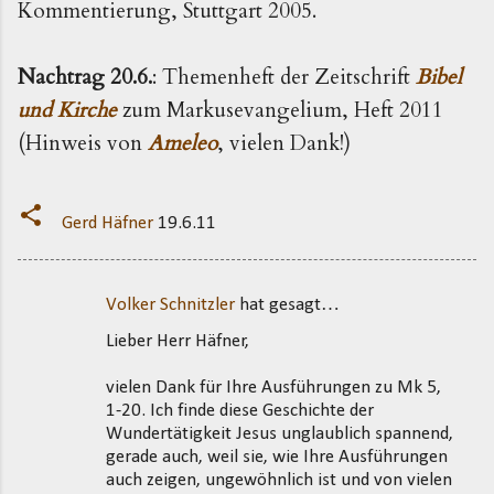
Kommentierung, Stuttgart 2005.
Nachtrag 20.6.
: Themenheft der Zeitschrift
Bibel
und Kirche
zum Markusevangelium, Heft 2011
(Hinweis von
Ameleo
, vielen Dank!)
Gerd Häfner
19.6.11
Volker Schnitzler
hat gesagt…
K
Lieber Herr Häfner,
o
m
vielen Dank für Ihre Ausführungen zu Mk 5,
m
1-20. Ich finde diese Geschichte der
Wundertätigkeit Jesus unglaublich spannend,
e
gerade auch, weil sie, wie Ihre Ausführungen
n
auch zeigen, ungewöhnlich ist und von vielen