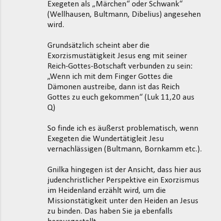
t
Exegeten als „Märchen“ oder Schwank“
(Wellhausen, Bultmann, Dibelius) angesehen
a
wird.
r
e
Grundsätzlich scheint aber die
Exorzismustätigkeit Jesus eng mit seiner
Reich-Gottes-Botschaft verbunden zu sein:
„Wenn ich mit dem Finger Gottes die
Dämonen austreibe, dann ist das Reich
Gottes zu euch gekommen“ (Luk 11,20 aus
Q)
So finde ich es äußerst problematisch, wenn
Exegeten die Wundertätigleit Jesu
vernachlässigen (Bultmann, Bornkamm etc.).
Gnilka hingegen ist der Ansicht, dass hier aus
judenchristlicher Perspektive ein Exorzismus
im Heidenland erzählt wird, um die
Missionstätigkeit unter den Heiden an Jesus
zu binden. Das haben Sie ja ebenfalls