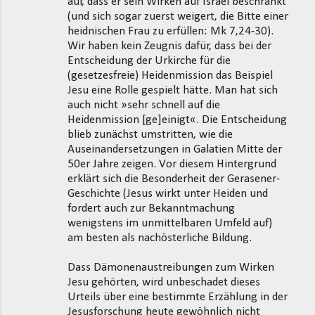
auf, dass er sein Wirken auf Israel beschränkt
(und sich sogar zuerst weigert, die Bitte einer
heidnischen Frau zu erfüllen: Mk 7,24-30).
Wir haben kein Zeugnis dafür, dass bei der
Entscheidung der Urkirche für die
(gesetzesfreie) Heidenmission das Beispiel
Jesu eine Rolle gespielt hätte. Man hat sich
auch nicht »sehr schnell auf die
Heidenmission [ge]einigt«. Die Entscheidung
blieb zunächst umstritten, wie die
Auseinandersetzungen in Galatien Mitte der
50er Jahre zeigen. Vor diesem Hintergrund
erklärt sich die Besonderheit der Gerasener-
Geschichte (Jesus wirkt unter Heiden und
fordert auch zur Bekanntmachung
wenigstens im unmittelbaren Umfeld auf)
am besten als nachösterliche Bildung.
Dass Dämonenaustreibungen zum Wirken
Jesu gehörten, wird unbeschadet dieses
Urteils über eine bestimmte Erzählung in der
Jesusforschung heute gewöhnlich nicht