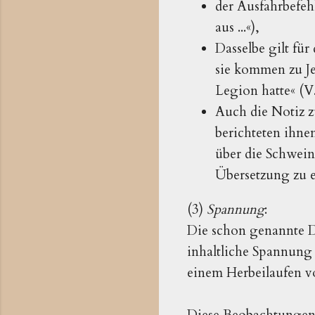
der Ausfahrbefeh
aus ...«),
Dasselbe gilt für
sie kommen zu Je
Legion hatte« (V.
Auch die Notiz zu
berichteten ihne
über die Schweine
Übersetzung zu e
(3)
Spannung
:
Die schon genannte D
inhaltliche Spannung 
einem Herbeilaufen 
Diese Beobachtungen f