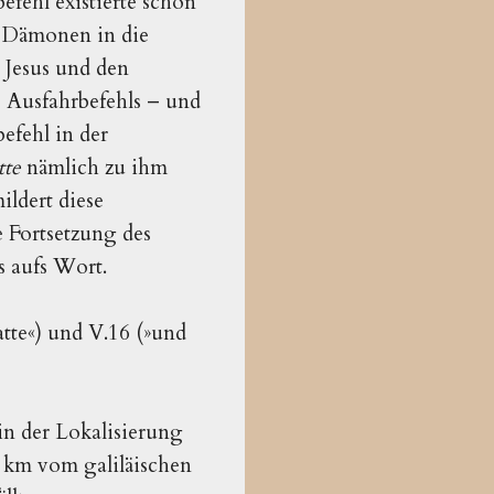
efehl existierte schon
r Dämonen in die
Jesus und den
 Ausfahrbefehls – und
efehl in der
tte
nämlich zu ihm
ildert diese
e Fortsetzung des
s aufs Wort.
tte«) und V.16 (»und
 in der Lokalisierung
0 km vom galiläischen