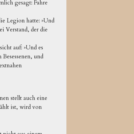
mlich gesagt: Fahre
 die Legion hatte: »Und
i Verstand, der die
sicht auf: »Und es
em Besessenen, und
textnahen
n stellt auch eine
hlt ist, wird von
t nicht aus einem