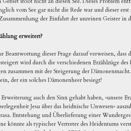
n Gebiet stößt nicht an diesen See. Dieses Problem ent
glich vom See gar nicht die Rede war und dieser erst s
Zusammenhang der Einfahrt der unreinen Geister in 
ählung erweitert?
r Beantwortung dieser Frage darauf verweisen, dass d
steigert wird durch die verschiedenen Erzählzüge des
gen zusammen mit der Steigerung der Dämonenmacht. 
ein, der ein solches Dämonenheer besiegt!
Erweiterung auch den Sinn gehabt haben, »unsere Erz
erlegenheit Jesu über das heidnische Unwesen« auszu
rasa. Entstehung und Überlieferung einer Wundergesc
ene könnte als typischer Vertreter des Heidentums ver