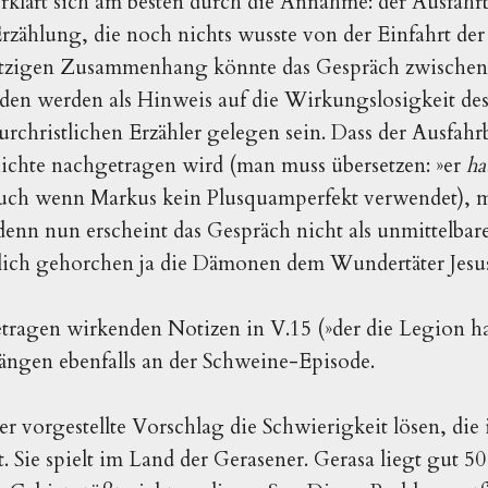
rklärt sich am besten durch die Annahme: der Ausfahrb
Erzählung, die noch nichts wusste von der Einfahrt de
etzigen Zusammenhang könnte das Gespräch zwischen 
en werden als Hinweis auf die Wirkungslosigkeit des
rchristlichen Erzähler gelegen sein. Dass der Ausfahrb
ichte nachgetragen wird (man muss übersetzen: »er
ha
«, auch wenn Markus kein Plusquamperfekt verwendet), m
denn nun erscheint das Gespräch nicht als unmittelbar
lich gehorchen ja die Dämonen dem Wundertäter Jesu
tragen wirkenden Notizen in V.15 (»der die Legion ha
hängen ebenfalls an der Schweine-Episode.
er vorgestellte Vorschlag die Schwierigkeit lösen, die
t. Sie spielt im Land der Gerasener. Gerasa liegt gut 5