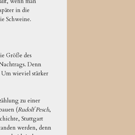
fällt, wenn man
päter in die
die Schweine.
ie Größe des
 Nachtrags. Denn
Um wieviel stärker
ählung zu einer
bauen (
Rudolf Pesch
,
hichte, Stuttgart
standen werden, denn