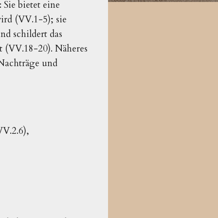
Sie bietet eine
ird (VV.1-5); sie
d schildert das
t (VV.18-20). Näheres
Nachträge und
V.2.6),