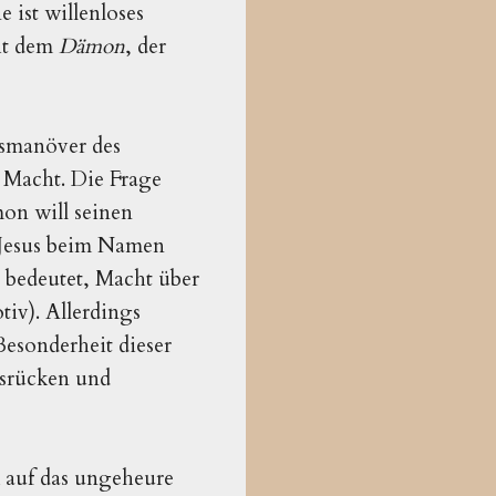
 ist willenloses
mit dem
Dämon
, der
gsmanöver des
n Macht. Die Frage
mon will seinen
r Jesus beim Namen
 bedeutet, Macht über
iv). Allerdings
Besonderheit dieser
usrücken und
 auf das ungeheure