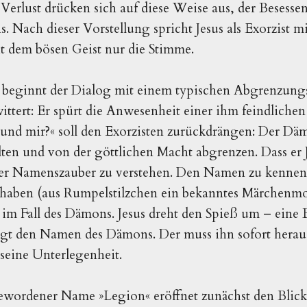
erlust drücken sich auf diese Weise aus, der Besessene
Nach dieser Vorstellung spricht Jesus als Exorzist 
ht dem bösen Geist nur die Stimme.
e beginnt der Dialog mit einem typischen Abgrenzun
ttert: Er spürt die Anwesenheit einer ihm feindliche
 und mir?« soll den Exorzisten zurückdrängen: Der Dä
alten und von der göttlichen Macht abgrenzen. Dass e
chter Namenszauber zu verstehen. Den Namen zu kennen
haben (aus Rumpelstilzchen ein bekanntes Märchenmot
 im Fall des Dämons. Jesus dreht den Spieß um – eine 
agt den Namen des Dämons. Der muss ihn sofort hera
 seine Unterlegenheit.
gewordener Name »Legion« eröffnet zunächst den Blick