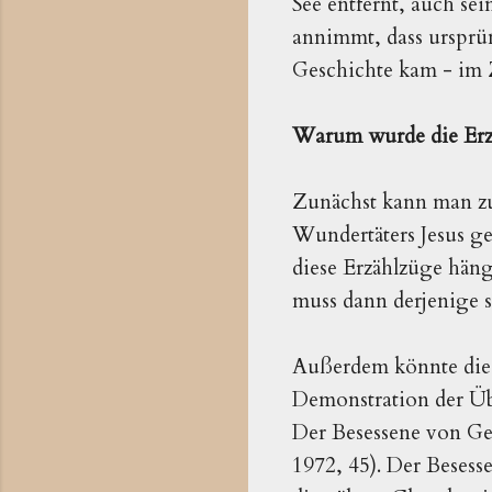
See entfernt, auch sei
annimmt, dass ursprün
Geschichte kam - im 
Warum wurde die Erz
Zunächst kann man zu
Wundertäters Jesus ge
diese Erzählzüge hän
muss dann derjenige s
Außerdem könnte die 
Demonstration der Üb
Der Besessene von Ge
1972, 45). Der Besess