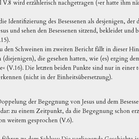
l V.8 wird erzählerisch nachgetragen (»er hatte ihm nä
 die Identifizierung des Besessenen als desjenigen, der
sus und sehen den Besessenen sitzend, bekleidet und be
15).
 den Schweinen im zweiten Bericht fällt in dieser Hin
n (diejenigen), die gesehen hatten, wie (es) erging d
« (V.16). Die letzten beiden Punkte sind nur in einer 
rkennen (nicht in der Einheitsübersetzung).
oppelung der Begegnung von Jesus und dem Besessene
dar: zu einem Zeitpunkt, da die Begegnung schon erzä
von weitem gesprochen (V.6).
ühren zu dem Schluss: Die vorliegende Geschichte is