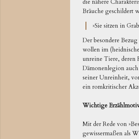
die nähere Charakteri
Bräuche geschildert w
»Sie sitzen in Gr
Der besondere Bezug 
wollen im (heidnische
unreine Tiere, deren 
Dämonenlegion auch g
seiner Unreinheit, vo
ein romkritischer Akz
Wichtige Erzählmoti
Mit der Rede von »Bes
gewissermaßen als W