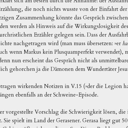
rklärt sich am besten durch die Annahme: der Ausfahrb
Erzählung, die noch nichts wusste von der Einfahrt de
etzigen Zusammenhang könnte das Gespräch zwischen 
en werden als Hinweis auf die Wirkungslosigkeit des
rchristlichen Erzähler gelegen sein. Dass der Ausfahrb
ichte nachgetragen wird (man muss übersetzen: »er
ha
«, auch wenn Markus kein Plusquamperfekt verwendet), m
denn nun erscheint das Gespräch nicht als unmittelbar
lich gehorchen ja die Dämonen dem Wundertäter Jesu
tragen wirkenden Notizen in V.15 (»der die Legion ha
hängen ebenfalls an der Schweine-Episode.
er vorgestellte Vorschlag die Schwierigkeit lösen, die
t. Sie spielt im Land der Gerasener. Gerasa liegt gut 5