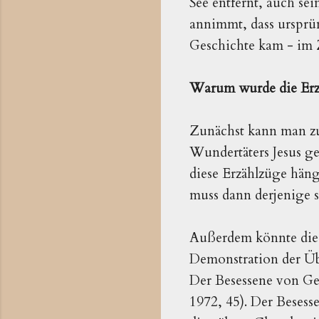
See entfernt, auch sei
annimmt, dass ursprün
Geschichte kam - im 
Warum wurde die Erz
Zunächst kann man zu
Wundertäters Jesus ge
diese Erzählzüge hän
muss dann derjenige s
Außerdem könnte die 
Demonstration der Üb
Der Besessene von Ge
1972, 45). Der Besess