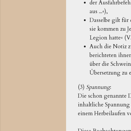
der Ausfahrbefeh
aus ...«),
Dasselbe gilt für
sie kommen zu Je
Legion hatte« (V.
Auch die Notiz zu
berichteten ihne
über die Schweine
Übersetzung zu e
(3)
Spannung
:
Die schon genannte D
inhaltliche Spannung 
einem Herbeilaufen 
Diese Beobachtungen f