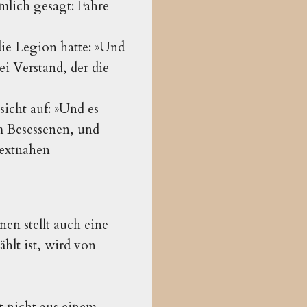
mlich gesagt: Fahre
 die Legion hatte: »Und
i Verstand, der die
sicht auf: »Und es
em Besessenen, und
textnahen
n stellt auch eine
hlt ist, wird von
t nicht aus einem