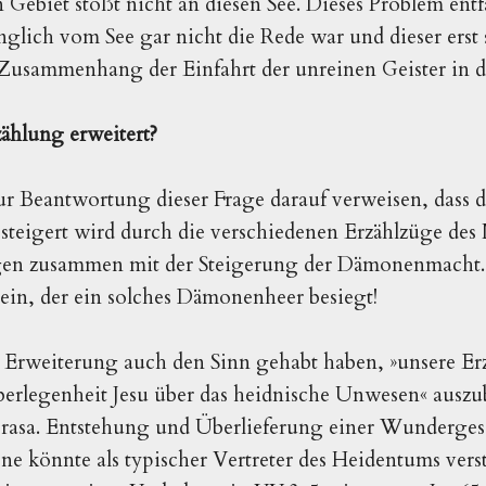
n Gebiet stößt nicht an diesen See. Dieses Problem ent
glich vom See gar nicht die Rede war und dieser erst s
Zusammenhang der Einfahrt der unreinen Geister in 
ählung erweitert?
r Beantwortung dieser Frage darauf verweisen, dass d
steigert wird durch die verschiedenen Erzählzüge des
gen zusammen mit der Steigerung der Dämonenmacht. 
ein, der ein solches Dämonenheer besiegt!
Erweiterung auch den Sinn gehabt haben, »unsere Erz
erlegenheit Jesu über das heidnische Unwesen« auszu
rasa. Entstehung und Überlieferung einer Wundergesc
ene könnte als typischer Vertreter des Heidentums ver