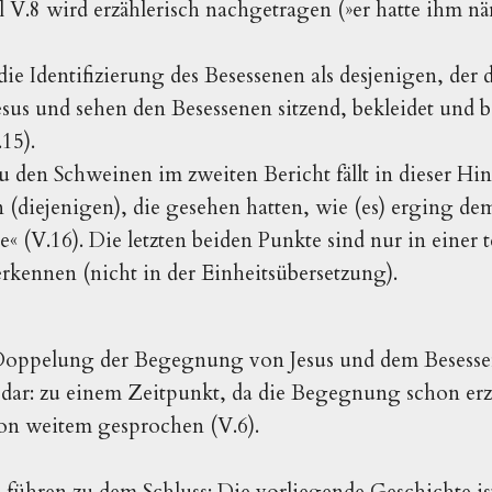
l V.8 wird erzählerisch nachgetragen (»er hatte ihm nä
 die Identifizierung des Besessenen als desjenigen, der
sus und sehen den Besessenen sitzend, bekleidet und be
15).
 den Schweinen im zweiten Bericht fällt in dieser Hin
n (diejenigen), die gesehen hatten, wie (es) erging d
« (V.16). Die letzten beiden Punkte sind nur in einer 
rkennen (nicht in der Einheitsübersetzung).
oppelung der Begegnung von Jesus und dem Besessene
dar: zu einem Zeitpunkt, da die Begegnung schon erzä
von weitem gesprochen (V.6).
ühren zu dem Schluss: Die vorliegende Geschichte is