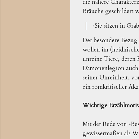
die nähere Charakteri
Bräuche geschildert w
»Sie sitzen in Gr
Der besondere Bezug 
wollen im (heidnische
unreine Tiere, deren 
Dämonenlegion auch g
seiner Unreinheit, vo
ein romkritischer Akz
Wichtige Erzählmoti
Mit der Rede von »Bes
gewissermaßen als W