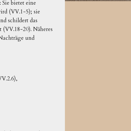
Sie bietet eine
ird (VV.1-5); sie
d schildert das
t (VV.18-20). Näheres
Nachträge und
V.2.6),