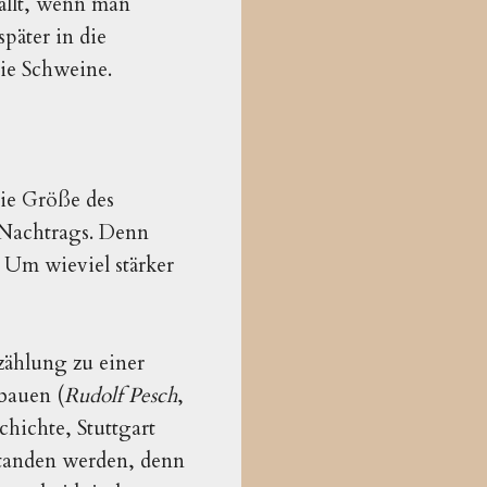
fällt, wenn man
päter in die
die Schweine.
ie Größe des
 Nachtrags. Denn
Um wieviel stärker
ählung zu einer
bauen (
Rudolf Pesch
,
hichte, Stuttgart
standen werden, denn