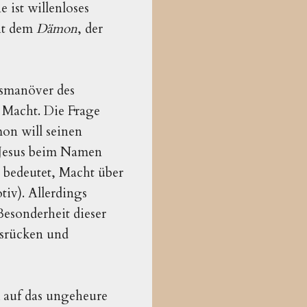
 ist willenloses
mit dem
Dämon
, der
gsmanöver des
n Macht. Die Frage
mon will seinen
r Jesus beim Namen
 bedeutet, Macht über
iv). Allerdings
Besonderheit dieser
usrücken und
 auf das ungeheure