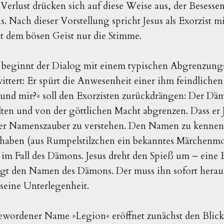
erlust drücken sich auf diese Weise aus, der Besessene
Nach dieser Vorstellung spricht Jesus als Exorzist 
ht dem bösen Geist nur die Stimme.
e beginnt der Dialog mit einem typischen Abgrenzun
ttert: Er spürt die Anwesenheit einer ihm feindliche
 und mir?« soll den Exorzisten zurückdrängen: Der Dä
alten und von der göttlichen Macht abgrenzen. Dass e
chter Namenszauber zu verstehen. Den Namen zu kennen
haben (aus Rumpelstilzchen ein bekanntes Märchenmot
 im Fall des Dämons. Jesus dreht den Spieß um – eine 
agt den Namen des Dämons. Der muss ihn sofort hera
 seine Unterlegenheit.
gewordener Name »Legion« eröffnet zunächst den Blick