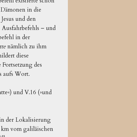
efehl existierte schon
r Dämonen in die
Jesus und den
 Ausfahrbefehls – und
efehl in der
tte
nämlich zu ihm
ildert diese
e Fortsetzung des
s aufs Wort.
tte«) und V.16 (»und
 in der Lokalisierung
0 km vom galiläischen