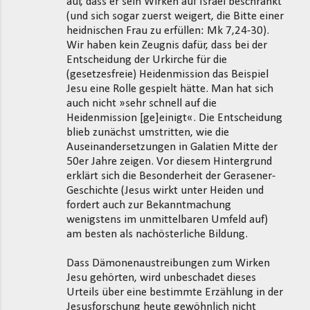
auf, dass er sein Wirken auf Israel beschränkt
(und sich sogar zuerst weigert, die Bitte einer
heidnischen Frau zu erfüllen: Mk 7,24-30).
Wir haben kein Zeugnis dafür, dass bei der
Entscheidung der Urkirche für die
(gesetzesfreie) Heidenmission das Beispiel
Jesu eine Rolle gespielt hätte. Man hat sich
auch nicht »sehr schnell auf die
Heidenmission [ge]einigt«. Die Entscheidung
blieb zunächst umstritten, wie die
Auseinandersetzungen in Galatien Mitte der
50er Jahre zeigen. Vor diesem Hintergrund
erklärt sich die Besonderheit der Gerasener-
Geschichte (Jesus wirkt unter Heiden und
fordert auch zur Bekanntmachung
wenigstens im unmittelbaren Umfeld auf)
am besten als nachösterliche Bildung.
Dass Dämonenaustreibungen zum Wirken
Jesu gehörten, wird unbeschadet dieses
Urteils über eine bestimmte Erzählung in der
Jesusforschung heute gewöhnlich nicht