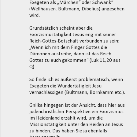
t
Exegeten als „Märchen“ oder Schwank“
(Wellhausen, Bultmann, Dibelius) angesehen
a
wird.
r
e
Grundsätzlich scheint aber die
Exorzismustätigkeit Jesus eng mit seiner
Reich-Gottes-Botschaft verbunden zu sein:
„Wenn ich mit dem Finger Gottes die
Dämonen austreibe, dann ist das Reich
Gottes zu euch gekommen“ (Luk 11,20 aus
Q)
So finde ich es äußerst problematisch, wenn
Exegeten die Wundertätigleit Jesu
vernachlässigen (Bultmann, Bornkamm etc.).
Gnilka hingegen ist der Ansicht, dass hier aus
judenchristlicher Perspektive ein Exorzismus
im Heidenland erzählt wird, um die
Missionstätigkeit unter den Heiden an Jesus
zu binden. Das haben Sie ja ebenfalls