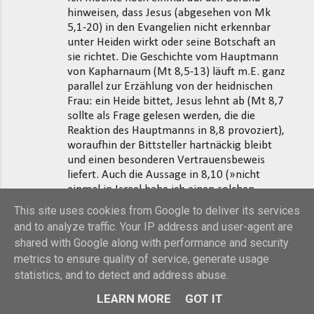
hinweisen, dass Jesus (abgesehen von Mk
5,1-20) in den Evangelien nicht erkennbar
unter Heiden wirkt oder seine Botschaft an
sie richtet. Die Geschichte vom Hauptmann
von Kapharnaum (Mt 8,5-13) läuft m.E. ganz
parallel zur Erzählung von der heidnischen
Frau: ein Heide bittet, Jesus lehnt ab (Mt 8,7
sollte als Frage gelesen werden, die die
Reaktion des Hauptmanns in 8,8 provoziert),
woraufhin der Bittsteller hartnäckig bleibt
und einen besonderen Vertrauensbeweis
liefert. Auch die Aussage in 8,10 (»nicht
einmal in Israel habe ich einen solchen
Glauben gefunden«) deutet darauf hin, dass
This site uses cookies from Google to deliver its services
Jesus eigentlich zu Israel gesandt ist – und so
and to analyze traffic. Your IP address and user-agent are
wird in den Evangelien auch erzählt.
shared with Google along with performance and security
metrics to ensure quality of service, generate usage
Außerdem spielt eine Berufung auf das
statistics, and to detect and address abuse.
Beispiel Jesu in den Debatten der Urkirche
um die Heidenmission, soweit wir darin
LEARN MORE
GOT IT
Einblick haben, keine Rolle. Wie schnell es zur