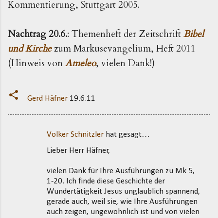
Kommentierung, Stuttgart 2005.
Nachtrag 20.6.
: Themenheft der Zeitschrift
Bibel
und Kirche
zum Markusevangelium, Heft 2011
(Hinweis von
Ameleo
, vielen Dank!)
Gerd Häfner
19.6.11
Volker Schnitzler
hat gesagt…
K
Lieber Herr Häfner,
o
m
vielen Dank für Ihre Ausführungen zu Mk 5,
m
1-20. Ich finde diese Geschichte der
Wundertätigkeit Jesus unglaublich spannend,
e
gerade auch, weil sie, wie Ihre Ausführungen
n
auch zeigen, ungewöhnlich ist und von vielen