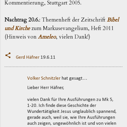
Kommentierung, Stuttgart 2005.
Nachtrag 20.6.
: Themenheft der Zeitschrift
Bibel
und Kirche
zum Markusevangelium, Heft 2011
(Hinweis von
Ameleo
, vielen Dank!)
Gerd Häfner
19.6.11
Volker Schnitzler
hat gesagt…
K
Lieber Herr Häfner,
o
m
vielen Dank für Ihre Ausführungen zu Mk 5,
m
1-20. Ich finde diese Geschichte der
Wundertätigkeit Jesus unglaublich spannend,
e
gerade auch, weil sie, wie Ihre Ausführungen
n
auch zeigen, ungewöhnlich ist und von vielen