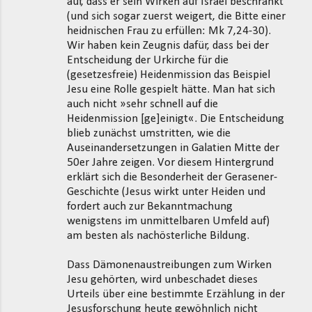
auf, dass er sein Wirken auf Israel beschränkt
(und sich sogar zuerst weigert, die Bitte einer
heidnischen Frau zu erfüllen: Mk 7,24-30).
Wir haben kein Zeugnis dafür, dass bei der
Entscheidung der Urkirche für die
(gesetzesfreie) Heidenmission das Beispiel
Jesu eine Rolle gespielt hätte. Man hat sich
auch nicht »sehr schnell auf die
Heidenmission [ge]einigt«. Die Entscheidung
blieb zunächst umstritten, wie die
Auseinandersetzungen in Galatien Mitte der
50er Jahre zeigen. Vor diesem Hintergrund
erklärt sich die Besonderheit der Gerasener-
Geschichte (Jesus wirkt unter Heiden und
fordert auch zur Bekanntmachung
wenigstens im unmittelbaren Umfeld auf)
am besten als nachösterliche Bildung.
Dass Dämonenaustreibungen zum Wirken
Jesu gehörten, wird unbeschadet dieses
Urteils über eine bestimmte Erzählung in der
Jesusforschung heute gewöhnlich nicht