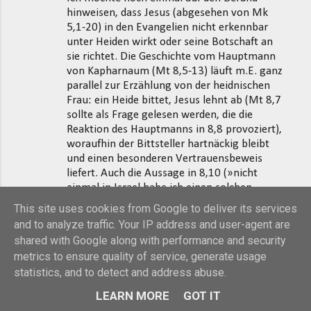
hinweisen, dass Jesus (abgesehen von Mk
5,1-20) in den Evangelien nicht erkennbar
unter Heiden wirkt oder seine Botschaft an
sie richtet. Die Geschichte vom Hauptmann
von Kapharnaum (Mt 8,5-13) läuft m.E. ganz
parallel zur Erzählung von der heidnischen
Frau: ein Heide bittet, Jesus lehnt ab (Mt 8,7
sollte als Frage gelesen werden, die die
Reaktion des Hauptmanns in 8,8 provoziert),
woraufhin der Bittsteller hartnäckig bleibt
und einen besonderen Vertrauensbeweis
liefert. Auch die Aussage in 8,10 (»nicht
einmal in Israel habe ich einen solchen
Glauben gefunden«) deutet darauf hin, dass
This site uses cookies from Google to deliver its services
Jesus eigentlich zu Israel gesandt ist – und so
and to analyze traffic. Your IP address and user-agent are
wird in den Evangelien auch erzählt.
shared with Google along with performance and security
metrics to ensure quality of service, generate usage
Außerdem spielt eine Berufung auf das
statistics, and to detect and address abuse.
Beispiel Jesu in den Debatten der Urkirche
um die Heidenmission, soweit wir darin
LEARN MORE
GOT IT
Einblick haben, keine Rolle. Wie schnell es zur