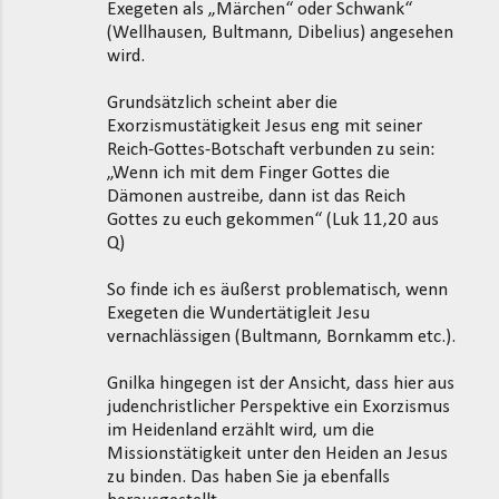
t
Exegeten als „Märchen“ oder Schwank“
(Wellhausen, Bultmann, Dibelius) angesehen
a
wird.
r
e
Grundsätzlich scheint aber die
Exorzismustätigkeit Jesus eng mit seiner
Reich-Gottes-Botschaft verbunden zu sein:
„Wenn ich mit dem Finger Gottes die
Dämonen austreibe, dann ist das Reich
Gottes zu euch gekommen“ (Luk 11,20 aus
Q)
So finde ich es äußerst problematisch, wenn
Exegeten die Wundertätigleit Jesu
vernachlässigen (Bultmann, Bornkamm etc.).
Gnilka hingegen ist der Ansicht, dass hier aus
judenchristlicher Perspektive ein Exorzismus
im Heidenland erzählt wird, um die
Missionstätigkeit unter den Heiden an Jesus
zu binden. Das haben Sie ja ebenfalls