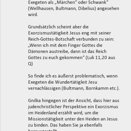
t
Exegeten als „Märchen“ oder Schwank“
(Wellhausen, Bultmann, Dibelius) angesehen
a
wird.
r
e
Grundsätzlich scheint aber die
Exorzismustätigkeit Jesus eng mit seiner
Reich-Gottes-Botschaft verbunden zu sein:
„Wenn ich mit dem Finger Gottes die
Dämonen austreibe, dann ist das Reich
Gottes zu euch gekommen“ (Luk 11,20 aus
Q)
So finde ich es äußerst problematisch, wenn
Exegeten die Wundertätigleit Jesu
vernachlässigen (Bultmann, Bornkamm etc.).
Gnilka hingegen ist der Ansicht, dass hier aus
judenchristlicher Perspektive ein Exorzismus
im Heidenland erzählt wird, um die
Missionstätigkeit unter den Heiden an Jesus
zu binden. Das haben Sie ja ebenfalls