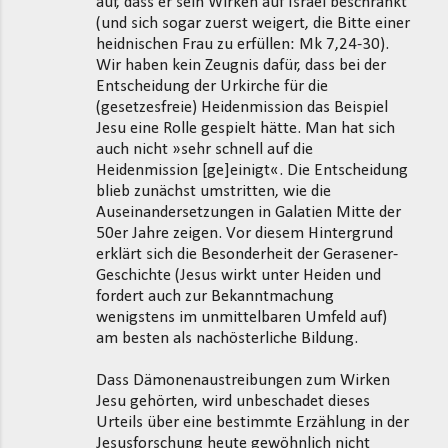
auf, dass er sein Wirken auf Israel beschränkt
(und sich sogar zuerst weigert, die Bitte einer
heidnischen Frau zu erfüllen: Mk 7,24-30).
Wir haben kein Zeugnis dafür, dass bei der
Entscheidung der Urkirche für die
(gesetzesfreie) Heidenmission das Beispiel
Jesu eine Rolle gespielt hätte. Man hat sich
auch nicht »sehr schnell auf die
Heidenmission [ge]einigt«. Die Entscheidung
blieb zunächst umstritten, wie die
Auseinandersetzungen in Galatien Mitte der
50er Jahre zeigen. Vor diesem Hintergrund
erklärt sich die Besonderheit der Gerasener-
Geschichte (Jesus wirkt unter Heiden und
fordert auch zur Bekanntmachung
wenigstens im unmittelbaren Umfeld auf)
am besten als nachösterliche Bildung.
Dass Dämonenaustreibungen zum Wirken
Jesu gehörten, wird unbeschadet dieses
Urteils über eine bestimmte Erzählung in der
Jesusforschung heute gewöhnlich nicht