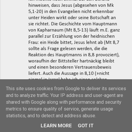
hinweisen, dass Jesus (abgesehen von Mk
5,1-20) in den Evangelien nicht erkennbar
unter Heiden wirkt oder seine Botschaft an
sie richtet. Die Geschichte vom Hauptmann
von Kapharnaum (Mt 8,5-13) läuft m.E. ganz
parallel zur Erzählung von der heidnischen
Frau: ein Heide bittet, Jesus lehnt ab (Mt 8,7
sollte als Frage gelesen werden, die die
Reaktion des Hauptmanns in 8,8 provoziert),
woraufhin der Bittsteller hartnäckig bleibt
und einen besonderen Vertrauensbeweis
liefert. Auch die Aussage in 8,10 (»nicht
einmal in Israel habe ich einen solchen
Glauben gefunden«) deutet darauf hin, dass
This site uses cookies from Google to deliver its services
Jesus eigentlich zu Israel gesandt ist – und so
and to analyze traffic. Your IP address and user-agent are
wird in den Evangelien auch erzählt.
shared with Google along with performance and security
metrics to ensure quality of service, generate usage
Außerdem spielt eine Berufung auf das
statistics, and to detect and address abuse.
Beispiel Jesu in den Debatten der Urkirche
um die Heidenmission, soweit wir darin
LEARN MORE
GOT IT
Einblick haben, keine Rolle. Wie schnell es zur