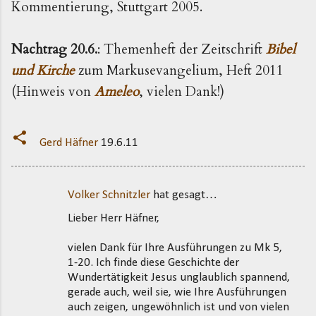
Kommentierung, Stuttgart 2005.
Nachtrag 20.6.
: Themenheft der Zeitschrift
Bibel
und Kirche
zum Markusevangelium, Heft 2011
(Hinweis von
Ameleo
, vielen Dank!)
Gerd Häfner
19.6.11
Volker Schnitzler
hat gesagt…
K
Lieber Herr Häfner,
o
m
vielen Dank für Ihre Ausführungen zu Mk 5,
m
1-20. Ich finde diese Geschichte der
Wundertätigkeit Jesus unglaublich spannend,
e
gerade auch, weil sie, wie Ihre Ausführungen
n
auch zeigen, ungewöhnlich ist und von vielen